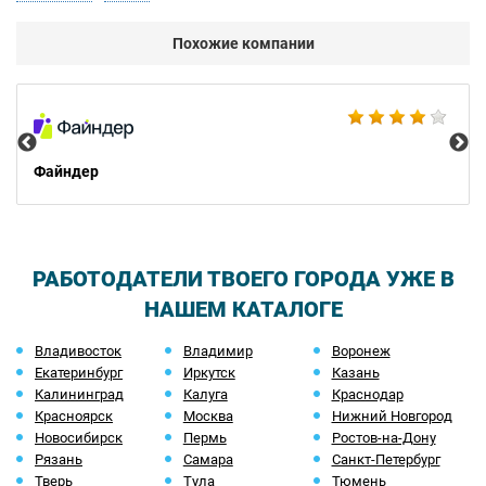
Похожие компании
Ad
Файндер
РАБОТОДАТЕЛИ ТВОЕГО ГОРОДА УЖЕ В
НАШЕМ КАТАЛОГЕ
Владивосток
Владимир
Воронеж
Екатеринбург
Иркутск
Казань
Калининград
Калуга
Краснодар
Красноярск
Москва
Нижний Новгород
Новосибирск
Пермь
Ростов-на-Дону
Рязань
Самара
Санкт-Петербург
Тверь
Тула
Тюмень