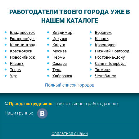
РАБОТОДАТЕЛИ ТВОЕГО ГОРОДА УЖЕ В
НАШЕМ КАТАЛОГЕ
Владивосток
Владимир
Воронеж
Екатеринбург
Иркутск
Казань
Калининград
Калуга
Краснодар
Красноярск
Москва
Нижний Новгород
Новосибирск
Пермь
Ростов-на-Дону
Рязань
Самара
Санкт-Петербург
Тверь
Тула
Тюмень
Уфа
Хабаровск
Челябинск
Полный список городов
©
Правда сотрудников
- сайт отзывов о работодателях.
Наши группы:
Связаться с нами