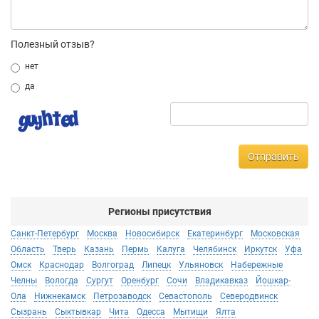
Полезный отзыв?
нет
да
Отправить
Регионы присутствия
Санкт-Петербург
Москва
Новосибирск
Екатеринбург
Московская
Область
Тверь
Казань
Пермь
Калуга
Челябинск
Иркутск
Уфа
Омск
Краснодар
Волгоград
Липецк
Ульяновск
Набережные
Челны
Вологда
Сургут
Оренбург
Сочи
Владикавказ
Йошкар-
Ола
Нижнекамск
Петрозаводск
Севастополь
Северодвинск
Сызрань
Сыктывкар
Чита
Одесса
Мытищи
Ялта