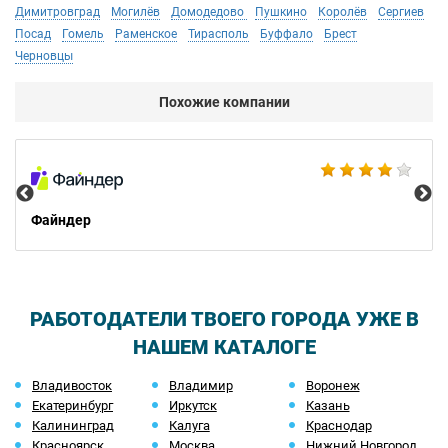
Димитровград
Могилёв
Домодедово
Пушкино
Королёв
Сергиев
Посад
Гомель
Раменское
Тирасполь
Буффало
Брест
Черновцы
Похожие компании
Ad
Файндер
РАБОТОДАТЕЛИ ТВОЕГО ГОРОДА УЖЕ В
НАШЕМ КАТАЛОГЕ
Владивосток
Владимир
Воронеж
Екатеринбург
Иркутск
Казань
Калининград
Калуга
Краснодар
Красноярск
Москва
Нижний Новгород