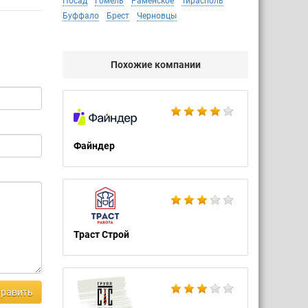
Посад
Гомель
Раменское
Тирасполь
Буффало
Брест
Черновцы
Похожие компании
Файндер
Траст Строй
равить