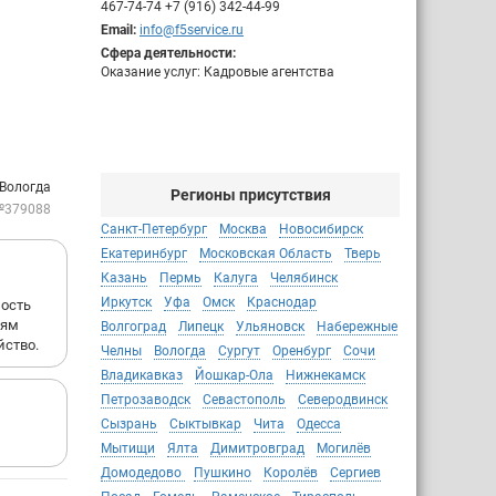
467-74-74 +7 (916) 342-44-99
Email:
info@f5service.ru
Сфера деятельности:
Оказание услуг: Кадровые агентства
 Вологда
Регионы присутствия
№379088
Санкт-Петербург
Москва
Новосибирск
Екатеринбург
Московская Область
Тверь
Казань
Пермь
Калуга
Челябинск
Иркутск
Уфа
Омск
Краснодар
ность
иям
Волгоград
Липецк
Ульяновск
Набережные
йство.
Челны
Вологда
Сургут
Оренбург
Сочи
Владикавказ
Йошкар-Ола
Нижнекамск
Петрозаводск
Севастополь
Северодвинск
Сызрань
Сыктывкар
Чита
Одесса
Мытищи
Ялта
Димитровград
Могилёв
Домодедово
Пушкино
Королёв
Сергиев