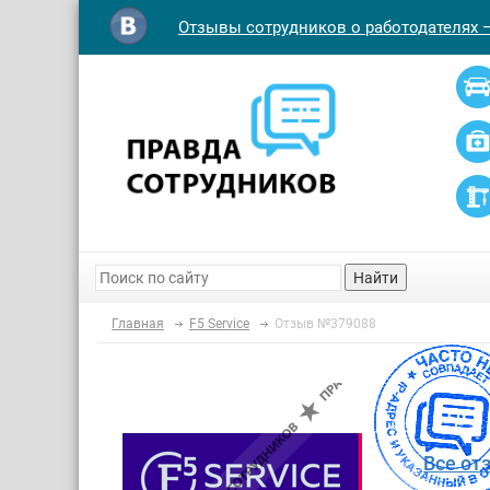
Отзывы сотрудников о работодателях 
Найти
Главная
F5 Service
Отзыв №379088
Все от