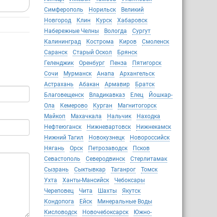
Симферополь
Норильск
Великий
Новгород
Клин
Курск
Хабаровск
Набережные Челны
Вологда
Сургут
Калининград
Кострома
Киров
Смоленск
Саранск
Старый Оскол
Брянск
Геленджик
Оренбург
Пенза
Пятигорск
Сочи
Мурманск
Анапа
Архангельск
Астрахань
Абакан
Армавир
Братск
Благовещенск
Владикавказ
Елец
Йошкар-
Ола
Кемерово
Курган
Магнитогорск
Майкоп
Махачкала
Нальчик
Находка
Нефтеюганск
Нижневартовск
Нижнекамск
Нижний Тагил
Новокузнецк
Новороссийск
Нягань
Орск
Петрозаводск
Псков
Севастополь
Северодвинск
Стерлитамак
Сызрань
Сыктывкар
Таганрог
Томск
Ухта
Ханты-Мансийск
Чебоксары
Череповец
Чита
Шахты
Якутск
Кондопога
Ейск
Минеральные Воды
Кисловодск
Новочебоксарск
Южно-