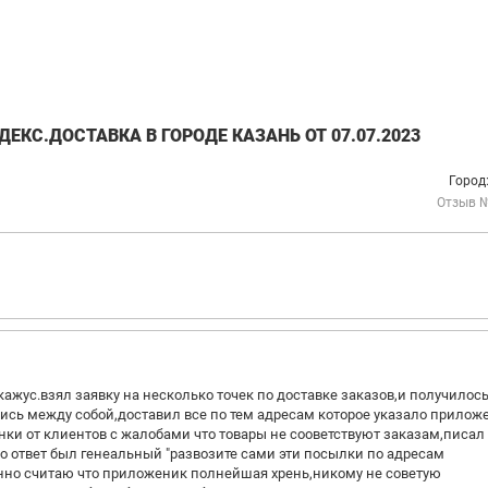
ЕКС.ДОСТАВКА В ГОРОДЕ КАЗАНЬ ОТ 07.07.2023
Город
Отзыв 
ажус.взял заявку на несколько точек по доставке заказов,и получилось
ись между собой,доставил все по тем адресам которое указало прилож
нки от клиентов с жалобами что товары не сооветствуют заказам,писал
то ответ был генеальный "развозите сами эти посылки по адресам
нно считаю что приложеник полнейшая хрень,никому не советую