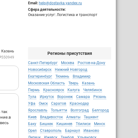
Email:
help@dostavka.yandex.ru
Сфера деятельности:
Оказание услуг: Логистика и транспорт
: Казань
Регионы присутствия
№550949
Санкт-Петербург
Москва
Ростов-на-Дону
Новосибирск
Нижний Новгород
Екатеринбург
Тюмень
Владимир
Московская Область
Тверь
Казань
Пермь
Красноярск
Калуга
Челябинск
Тула
Иркутск
Воронеж
Самара
Рязань
Уфа
Омск
Саратов
Краснодар
Ярославль
Тольятти
Волгоград
Белгород
 так
ение.в
Киев
Владивосток
Алматы
Ташкент
 весь
Баку
Бишкек
Кишинев
Тбилиси
Минск
Орел
Ставрополь
Барнаул
Иваново
Липецк
Ижевск
Тамбов
Ульяновск