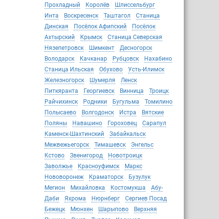
Прохладный
Королёв
Шлиссельбург
Инта
Воскресенск
Таштагол
Станица
Динская
Посёлок Афипский
Посёлок
Ахтырский
Крымск
Станица Северская
Нязепетровск
Шимкент
Десногорск
Володарск
Качканар
Рубцовск
Нахабино
Станица Ильская
Обухово
Усть-Илимск
Железногорск
Шумерля
Ленск
Питкяранта
Георгиевск
Винница
Троицк
Райчихинск
Родники
Бугульма
Томилино
Полысаево
Волгодонск
Истра
Вятские
Поляны
Навашино
Гороховец
Сарапул
Каменск-Шахтинский
Забайкальск
Межвежьегорск
Тимашевск
Энгельс
Кстово
Звенигород
Новотроицк
Заволжье
Красноуфимск
Маркс
Нововоронеж
Краматорск
Бузулук
Мегион
Михайловка
Костомукша
Абу-
Даби
Яхрома
Нюрнберг
Сергиев Посад
Бежецк
Мюнхен
Шарыпово
Верхняя