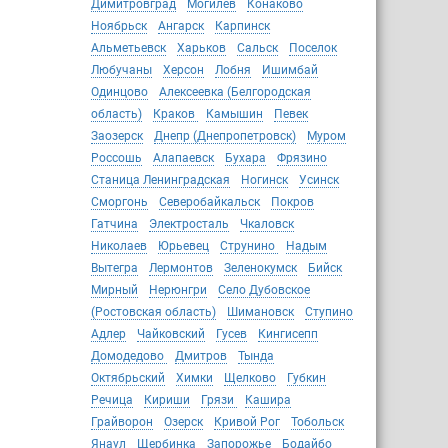
Димитровград
Могилёв
Конаково
Ноябрьск
Ангарск
Карпинск
Альметьевск
Харьков
Сальск
Поселок
Любучаны
Херсон
Лобня
Ишимбай
Одинцово
Алексеевка (Белгородская
область)
Краков
Камышин
Певек
Заозерск
Днепр (Днепропетровск)
Муром
Россошь
Алапаевск
Бухара
Фрязино
Станица Ленинградская
Ногинск
Усинск
Сморгонь
Северобайкальск
Покров
Гатчина
Электросталь
Чкаловск
Николаев
Юрьевец
Струнино
Надым
Вытегра
Лермонтов
Зеленокумск
Бийск
Мирный
Нерюнгри
Село Дубовское
(Ростовская область)
Шимановск
Ступино
Адлер
Чайковский
Гусев
Кингисепп
Домодедово
Дмитров
Тында
Октябрьский
Химки
Щелково
Губкин
Речица
Кириши
Грязи
Кашира
Грайворон
Озерск
Кривой Рог
Тобольск
Янаул
Щербинка
Запорожье
Бодайбо