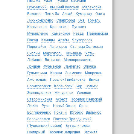
Пышма
Ржев
Туапсе
Касимов
Губкинский
Вышний Волочек
Малаховка
Бологое
Пыть-Ях
Аксай
Кумертау
Онега
Ликино-Дулёво
Славгород
Оха
Гомель
Ковылкино
Кропоткин
Пугачев
Муравленко
Каменское
Ревда
Павловский
Посад
Клинцы
Артём
Ялуторовск
Поронайск
Ясногорск
Станица Холмская
Скопин
Мариуполь
Кинешма
Усть-
Лабинск
Воткинск
Малоярославец
Лондон
Фурманов
Лангепас
Опочка
Гулькевичи
Карши
Знаменск
Монреаль
Амстердам
Поселок Грибановка
Выкса
Борисоглебск
Кореновск
Бор
Вольск
Зеленодольск
Мичуринск
Узловая
Староминская
Асбест
Поселок Раевский
Любек
Руза
Новый Оскол
Орша
Волгореченск
Покачи
Югорск
Вильнюс
Волоколамск
Поселок Правдинский
(Пушкинский район)
Бутурлиновка
Полярный
Поселок Запрудня
Верхняя