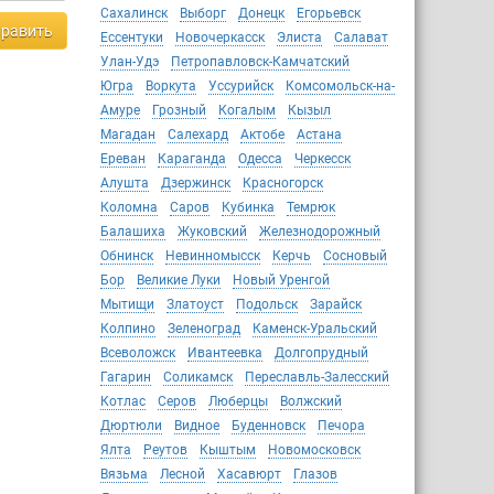
Сахалинск
Выборг
Донецк
Егорьевск
равить
Ессентуки
Новочеркасск
Элиста
Салават
Улан-Удэ
Петропавловск-Камчатский
Югра
Воркута
Уссурийск
Комсомольск-на-
Амуре
Грозный
Когалым
Кызыл
Магадан
Салехард
Актобе
Астана
Ереван
Караганда
Одесса
Черкесск
Алушта
Дзержинск
Красногорск
Коломна
Саров
Кубинка
Темрюк
Балашиха
Жуковский
Железнодорожный
Обнинск
Невинномысск
Керчь
Сосновый
Бор
Великие Луки
Новый Уренгой
Мытищи
Златоуст
Подольск
Зарайск
Колпино
Зеленоград
Каменск-Уральский
Всеволожск
Ивантеевка
Долгопрудный
Гагарин
Соликамск
Переславль-Залесский
Котлас
Серов
Люберцы
Волжский
Дюртюли
Видное
Буденновск
Печора
Ялта
Реутов
Кыштым
Новомосковск
Вязьма
Лесной
Хасавюрт
Глазов