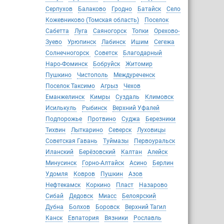
Серпухов
Балаково
Гродно
Батайск
Село
Кожевниково (Томская область)
Поселок
Сабетта
Луга
Саяногорск
Топки
Орехово-
Зуево
Урюпинск
Лабинск
Ишим
Сегежа
Солнечногорск
Советск
Благодарный
Наро-Фоминск
Бобруйск
Житомир
Пушкино
Чистополь
Междуреченск
Поселок Таксимо
Агрыз
Чехов
Еманжелинск
Кимры
Суздаль
Климовск
Исилькуль
Рыбинск
Верхний Уфалей
Подпорожье
Протвино
Суджа
Березники
Тихвин
Лыткарино
Северск
Луховицы
Советская Гавань
Туймазы
Первоуральск
Иланский
Берёзовский
Калтан
Алейск
Минусинск
Горно-Алтайск
Асино
Берлин
Удомля
Ковров
Пушкин
Азов
Нефтекамск
Коркино
Пласт
Назарово
Сибай
Дедовск
Миасс
Белоярский
Дубна
Болхов
Боровск
Верхний Тагил
Канск
Евпатория
Вязники
Рославль