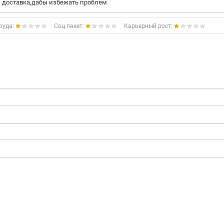
ии доставка,дабы избежать проблем
руда:
Соц.пакет:
Карьерный рост: