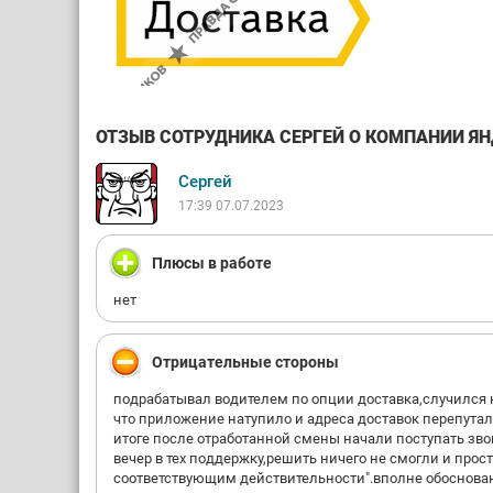
ОТЗЫВ СОТРУДНИКА СЕРГЕЙ О КОМПАНИИ ЯНД
Сергей
17:39 07.07.2023
Плюсы в работе
нет
Отрицательные стороны
подрабатывал водителем по опции доставка,случился к
что приложение натупило и адреса доставок перепутал
итоге после отработанной смены начали поступать зво
вечер в тех поддержку,решить ничего не смогли и прос
соответствующим действительности".вполне обоснова