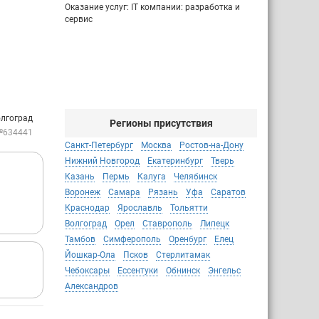
Оказание услуг: IT компании: разработка и
сервис
олгоград
Регионы присутствия
№634441
Санкт-Петербург
Москва
Ростов-на-Дону
Нижний Новгород
Екатеринбург
Тверь
Казань
Пермь
Калуга
Челябинск
Воронеж
Самара
Рязань
Уфа
Саратов
Краснодар
Ярославль
Тольятти
Волгоград
Орел
Ставрополь
Липецк
Тамбов
Симферополь
Оренбург
Елец
Йошкар-Ола
Псков
Стерлитамак
Чебоксары
Ессентуки
Обнинск
Энгельс
Александров