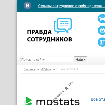
Отзывы сотрудников о работодателях 
Найти
Главная
MPstats
Отзыв №634441
Все от