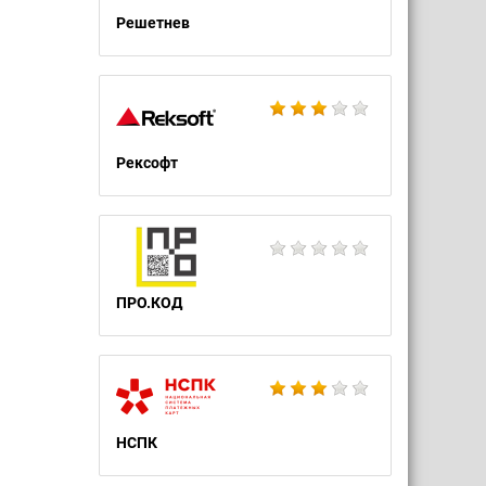
Решетнев
Рексофт
ПРО.КОД
НСПК