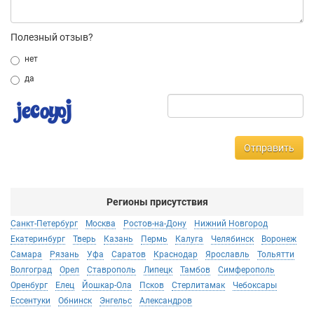
Полезный отзыв?
нет
да
Отправить
Регионы присутствия
Санкт-Петербург
Москва
Ростов-на-Дону
Нижний Новгород
Екатеринбург
Тверь
Казань
Пермь
Калуга
Челябинск
Воронеж
Самара
Рязань
Уфа
Саратов
Краснодар
Ярославль
Тольятти
Волгоград
Орел
Ставрополь
Липецк
Тамбов
Симферополь
Оренбург
Елец
Йошкар-Ола
Псков
Стерлитамак
Чебоксары
Ессентуки
Обнинск
Энгельс
Александров