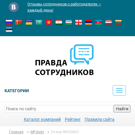
Отзывы сотрудников о работодателях —
каждый день!
КАТЕГОРИИ
Toggle
navigati
Найти
Каталог компаний
Рейтинг
Правила сайта
Главная
MPstats
Отзыв №630863