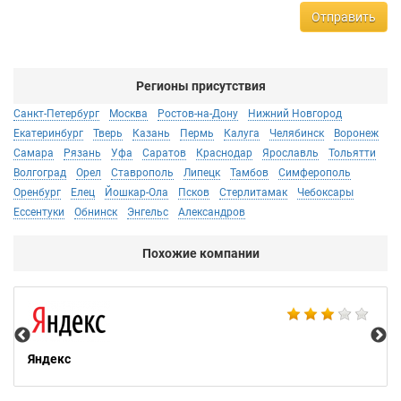
Отправить
Регионы присутствия
Санкт-Петербург
Москва
Ростов-на-Дону
Нижний Новгород
Екатеринбург
Тверь
Казань
Пермь
Калуга
Челябинск
Воронеж
Самара
Рязань
Уфа
Саратов
Краснодар
Ярославль
Тольятти
Волгоград
Орел
Ставрополь
Липецк
Тамбов
Симферополь
Оренбург
Елец
Йошкар-Ола
Псков
Стерлитамак
Чебоксары
Ессентуки
Обнинск
Энгельс
Александров
Похожие компании
Ac
Яндекс