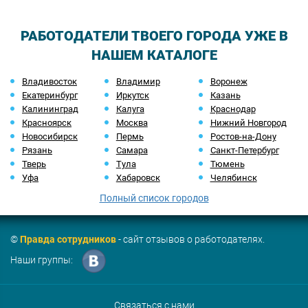
РАБОТОДАТЕЛИ ТВОЕГО ГОРОДА УЖЕ В
НАШЕМ КАТАЛОГЕ
Владивосток
Владимир
Воронеж
Екатеринбург
Иркутск
Казань
Калининград
Калуга
Краснодар
Красноярск
Москва
Нижний Новгород
Новосибирск
Пермь
Ростов-на-Дону
Рязань
Самара
Санкт-Петербург
Тверь
Тула
Тюмень
Уфа
Хабаровск
Челябинск
Полный список городов
©
Правда сотрудников
- сайт отзывов о работодателях.
Наши группы:
Связаться с нами