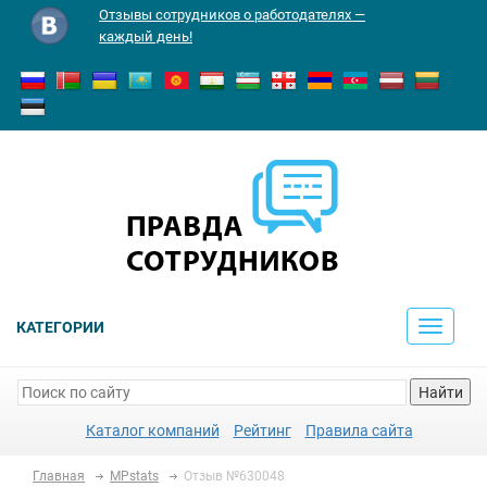
Отзывы сотрудников о работодателях —
каждый день!
КАТЕГОРИИ
Toggle
navigati
Найти
Каталог компаний
Рейтинг
Правила сайта
Главная
MPstats
Отзыв №630048