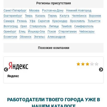
Регионы присутствия
Санкт-Петербург
Москва
Ростов-на-Дону
Нижний Новгород
Екатеринбург
Тверь
Казань
Пермь
Калуга
Челябинск
Воронеж
Самара
Рязань
Уфа
Саратов
Краснодар
Ярославль
Тольятти
Волгоград
Орел
Ставрополь
Липецк
Тамбов
Симферополь
Оренбург
Елец
Йошкар-Ола
Псков
Стерлитамак
Чебоксары
Ессентуки
Обнинск
Энгельс
Александров
Похожие компании
Ac
Яндекс
РАБОТОДАТЕЛИ ТВОЕГО ГОРОДА УЖЕ В
НАШЕМ КАТАЛОГЕ