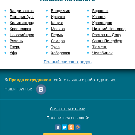
Владивосток
Владимир
Воронеж
Екатеринбург
Иркутск
Казань
Калининград
Калуга
Краснодар
Красноярск
Москва
Нижний Новгород
Новосибирск
Пермь
Ростов-на-Дону
Рязань
Самара
Санкт-Петербург
Тверь
Тула
Тюмень
Уфа
Хабаровск
Челябинск
Полный список городов
©
Правда сотрудников
- сайт отзывов о работодателях.
Наши группы:
Связаться с нами
Поделиться ссылкой: