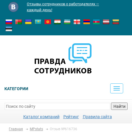
Отзывы сотрудников о работодателях —
каждый день!
КАТЕГОРИИ
Toggle
navigati
Найти
Каталог компаний
Рейтинг
Правила сайта
Главная
MPstats
Отзыв №616736