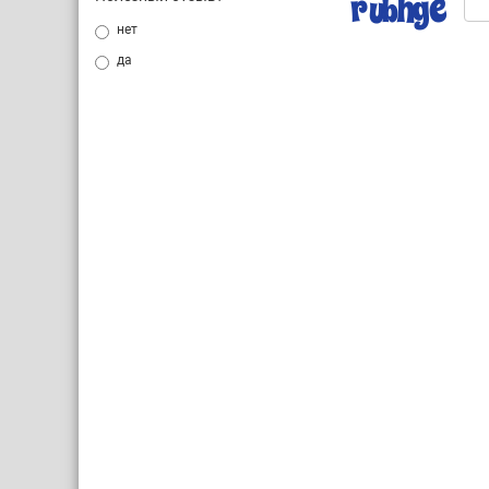
нет
да