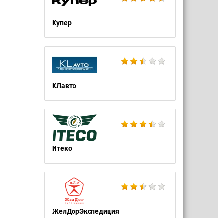
Купер
КЛавто
Итеко
ЖелДорЭкспедиция