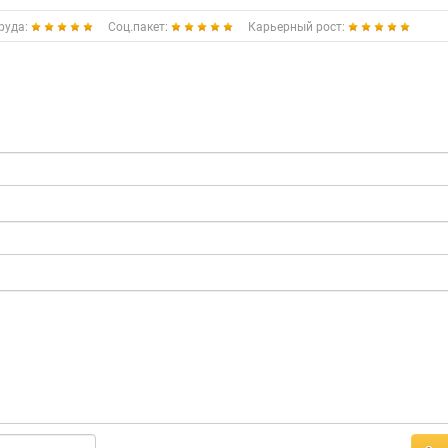
руда:
Соц.пакет:
Карьерный рост: