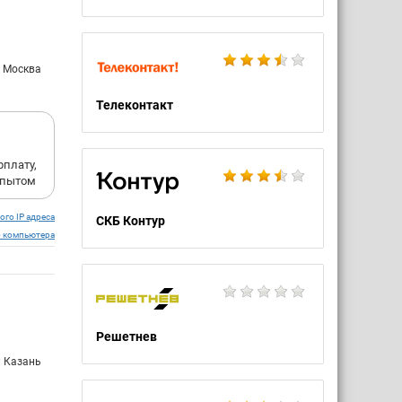
: Москва
Телеконтакт
плату,
опытом
ого IP адреса
СКБ Контур
о компьютера
Решетнев
: Казань