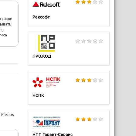
Рексофт
о такое
сывать
 ,
учка
ПРО.КОД
НСПК
: Казань
НПП Гарант-Сервис