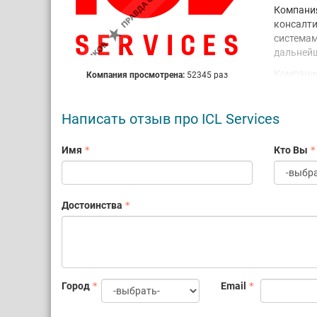
Компания
консалти
системам
дальнейш
Компания
Компания просмотрена:
52345 раз
рынке в 
решения,
Написать отзыв про ICL Services
реализов
им
Имя
Кто Вы
ми
сис
ИТ
ин
Достоинства
пр
ци
ра
ра
АРМ
Город
Email
Экспертн
инфрастр
с 200+ к