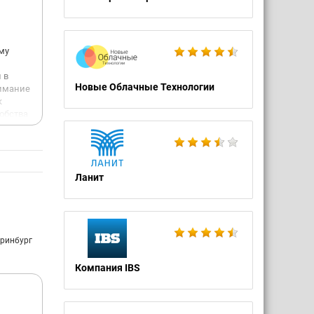
му
 в
Новые Облачные Технологии
нимание
к
обства
намеком
е
Ланит
или
ние за
еринбург
удобно
Компания IBS
й и
о что
 вопрос