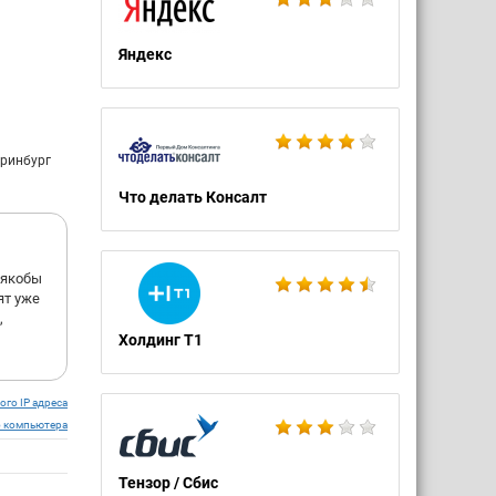
омпания и
Яндекс
еринбург
Что делать Консалт
 якобы
ят уже
,
Холдинг Т1
ого IP адреса
о компьютера
Тензор / Сбис