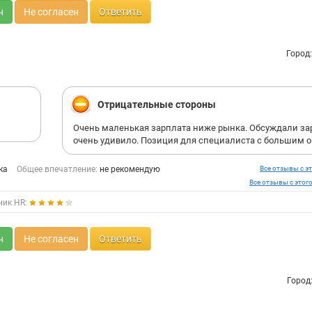
н
Не согласен
Ответить
Город
Отрицательные стороны
Очень маленькая зарплата ниже рынка. Обсуждали зар
очень удивило. Позиция для специалиста с большим 
ка
Общее впечатление:
не рекомендую
Все отзывы с эт
Все отзывы с этог
ник HR:
н
Не согласен
Ответить
Город