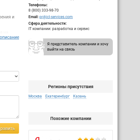
Телефоны:
8 (800) 333-98-70
рения и
Email:
pr@icl-services.com
Сфера деятельности:
IT компании: разработка и сервис
я на
 описание
ексные
Я представитель компании и хочу
 Services
выйти на связь
уктуры и
Регионы присутствия
Москва
Екатеринбург
Казань
 ПО;
ибри-
Похожие компании
равить
ая
санс