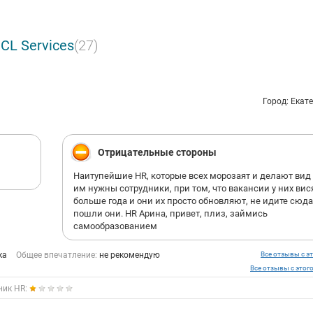
 Алиф Молия, Рокада Мед, КОРД, Сингента, Комос Групп, Сетевая к
рупные игроки всех отраслей бизнеса.
CL Services
(27)
Город: Екат
Отрицательные стороны
Наитупейшие HR, которые всех морозаят и делают вид
им нужны сотрудники, при том, что вакансии у них вис
больше года и они их просто обновляют, не идите сюда
пошли они. HR Арина, привет, плиз, займись
самообразованием
ка
Общее впечатление:
не рекомендую
Все отзывы с эт
Все отзывы с этог
ник HR: