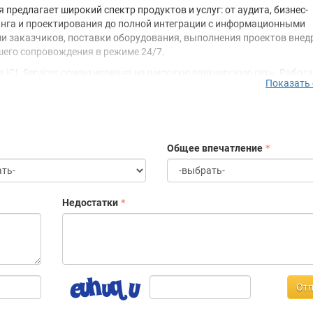
 предлагает широкий спектр продуктов и услуг: от аудита, бизнес-
нга и проектирования до полной интеграции с информационными
и заказчиков, поставки оборудования, выполнения проектов внед
его сопровождения в режиме 24/7.
 ICL Services ориентирована на широкую партнерскую сеть. Работа
Показать
синергии с ними, эксперты компании предлагают заказчику компл
 закрывающие самые широкие бизнес-потребности. В портфолио ICL
анные проекты по таким направлениям, как:
портозамещение ПО и оборудования;
Общее впечатление
грация, сопровождение, трансформация и интеграция ИТ-инфрастр
тем;
-аутсорсинг и сервисное обслуживание;
формационная безопасность;
Недостатки
ограммно-аппаратные комплексы;
фровые сервисы;
зработка, внедрение и сопровождение общесистемного и доменного
зработка уникальных программных продуктов, среди которых: Кол
, ICL.Retail, видеоаналитика.
ая команда ICL Services успешно поддерживает и внедряет
Отп
уктурные решения в государственных и частных компаниях, работ
лиентами, среди которых: Ашан, МВидео, Леруа Мерлен, Озон, Ренес