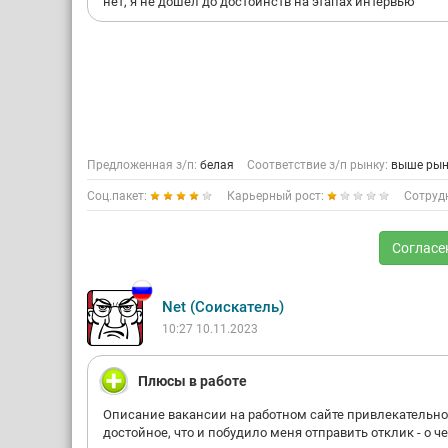
нет, я не дошел до достоинств на этапах интервью
Предложенная з/п:
белая
Соответствие з/п рынку:
выше рын
Соц.пакет:
Карьерный рост:
Сотруд
Согласе
Net (Соискатель)
10:27 10.11.2023
Плюсы в работе
Описание вакансии на работном сайте привлекательно
достойное, что и побудило меня отправить отклик - о ч