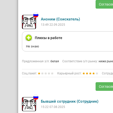
Согласе
Аноним (Соискатель)
13:49 22.09.2025
Плюсы в работе
Не знаю
Предложенная з/п:
белая
Соответствие з/п рынку:
ниже рын
Соц.пакет:
Карьерный рост:
Сотруд
Согласе
Бывший сотрудник (Сотрудник)
15:22 07.08.2025