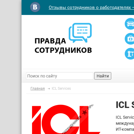
Отзывы сотрудников о работодателях 
Найти
Главная
ICL Services
ICL
ICL Serv
междунар
ИТ-комп