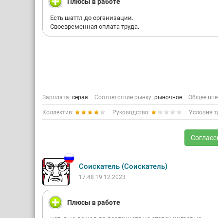
Плюсы в работе
Есть шаттл до организации.
Своевременная оплата труда.
Зарплата:
серая
Соответствие рынку:
рыночное
Общее впе
Коллектив:
Руководство:
Условия т
Согласе
Соискатель (Соискатель)
17:48 19.12.2023
Плюсы в работе