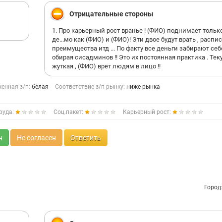
Отрицательные стороны
1. Про карьерный рост вранье ! (ФИО) поднимает тольк
де...мо как (ФИО) и (ФИО)! Эти двое будут врать , распи
преимущества итд ... По факту все деньги забирают себе
обирая сисадминов !! Это их постоянная практика . Тек
жуткая , (ФИО) врет людям в лицо !!
енная з/п:
белая
Соответствие з/п рынку:
ниже рынка
руда:
Соц.пакет:
Карьерный рост:
н
Не согласен
Ответить
Город