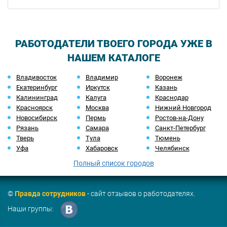
РАБОТОДАТЕЛИ ТВОЕГО ГОРОДА УЖЕ В
НАШЕМ КАТАЛОГЕ
Владивосток
Владимир
Воронеж
Екатеринбург
Иркутск
Казань
Калининград
Калуга
Краснодар
Красноярск
Москва
Нижний Новгород
Новосибирск
Пермь
Ростов-на-Дону
Рязань
Самара
Санкт-Петербург
Тверь
Тула
Тюмень
Уфа
Хабаровск
Челябинск
Полный список городов
©
Правда сотрудников
- сайт отзывов о работодателях.
Наши группы: