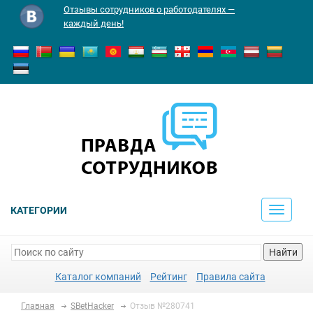
Отзывы сотрудников о работодателях —
каждый день!
КАТЕГОРИИ
Toggle
navigati
Найти
Каталог компаний
Рейтинг
Правила сайта
Главная
SBetHacker
Отзыв №280741