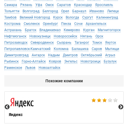
Самара
Рязань
Уфа
Омск
Саратов
Краснодар
Ярославль
Тольятти
Волгоград
Белгород
Орел
Барнаул
Иваново
Липецк
Тамбов
Великий Новгород
Курск
Вологда
Сургут
Калининград
Кострома
Смоленск
Оренбург
Пенза
Сочи
Архангельск
Астрахань
Братск
Владикавказ
Кемерово
Курган
Магнитогорск
Нефтеюганск
Новокузнецк
Новороссийск
Нягань
Орск
Петрозаводск
Северодвинск
Сызрань
Таганрог
Томск
Якутск
Петропавловск-Камчатский
Коломна
Балашиха
Саров
Мытищи
Димитровград
Ангарск
Надым
Дмитров
Октябрьский
Агрыз
Рыбинск
Горно-Алтайск
Ковров
Энгельс
Новотроицк
Бузулук
Раменское
Львов
Новоалтайск
Похожие компании
Ac
Яндекс