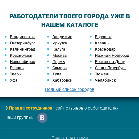
РАБОТОДАТЕЛИ ТВОЕГО ГОРОДА УЖЕ В
НАШЕМ КАТАЛОГЕ
Владивосток
Владимир
Воронеж
Екатеринбург
Иркутск
Казань
Калининград
Калуга
Краснодар
Красноярск
Москва
Нижний Новгород
Новосибирск
Пермь
Ростов-на-Дону
Рязань
Самара
Санкт-Петербург
Тверь
Тула
Тюмень
Уфа
Хабаровск
Челябинск
Полный список городов
©
Правда сотрудников
- сайт отзывов о работодателях.
Наши группы:
Связаться с нами