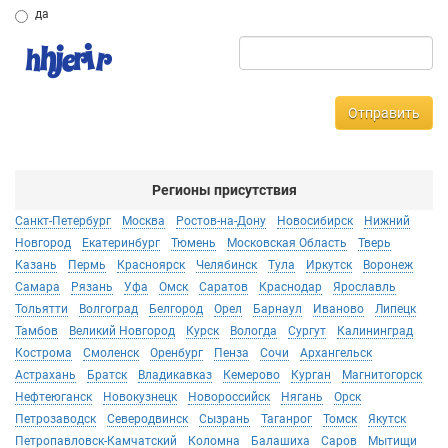
да
Отправить
Регионы присутствия
Санкт-Петербург
Москва
Ростов-на-Дону
Новосибирск
Нижний
Новгород
Екатеринбург
Тюмень
Московская Область
Тверь
Казань
Пермь
Красноярск
Челябинск
Тула
Иркутск
Воронеж
Самара
Рязань
Уфа
Омск
Саратов
Краснодар
Ярославль
Тольятти
Волгоград
Белгород
Орел
Барнаул
Иваново
Липецк
Тамбов
Великий Новгород
Курск
Вологда
Сургут
Калининград
Кострома
Смоленск
Оренбург
Пенза
Сочи
Архангельск
Астрахань
Братск
Владикавказ
Кемерово
Курган
Магнитогорск
Нефтеюганск
Новокузнецк
Новороссийск
Нягань
Орск
Петрозаводск
Северодвинск
Сызрань
Таганрог
Томск
Якутск
Петропавловск-Камчатский
Коломна
Балашиха
Саров
Мытищи