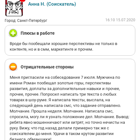
и исчерпали налоговый лимит, в связи с этим мы все будем
Анна Н. (Соискатель)
уволены в октябре. И если захотим, то можем устроиться в
январе ещё раз))
Как итог, минусы:
16:10 15.07.2020
Город: Санкт-Петербург
1. Обманывают с зарплатой. Выдают гораздо меньше.
2.Руководитель - истеричный самодур.
Плюсы в работе
3.Торговля идёт в стиле 90х. В интернет магазине нет оплаты
онлайн. Приходится много негатива выслушивать от
Вроде бы пообещали хорошие перспективы не только в
покупателей.
контенте, но и в смм, маркетинге и прочем.
4.На складе работают безответственные люди, которым на
все плевать. Из-за них тоже часто приходится выслушивать
много негатива.
Отрицательные стороны
5.В управлении, помимо Ефимова, работают престарелые
динозавры, которые ничего не хотят делать для улучшения
Меня пригласили на собеседование 7 июля. Мужчина по
работы магазина, а думают лишь о том, как бы наеб**ь своих
имени Роман пообещал золотые горы, перспективы
сотрудников и сделать все, чтобы они проработали у них не
развития, доплаты за дополнительные навыки и прочее,
долго.
прочее, прочее. Попросил написать три текста о любых
6.Инициатива наказуема, карается увольнением
товарах в шоу-руме. Я написала тексты, выслала, на
7.Любой вопрос, связаный с недоплатой, так же карается
следующий день написала смс, что задание отправлено.
увольнением.
Молчание. Прошла неделя. Молчание. Написала смс,
Плюсы:
спросила, могу ли я узнать положение дел. Молчание. Вывод:
1. Довольно приятный коллектив. Но руководство все время
ребята явно мошенничают или хитрят, но точно нечисты на
строит козни и патается всех рассорить.
руку. Вижу, что год назад делали примерно так же с
2.Есть возможность освоить 1С 8 в процессе работы.
соискателем до меня. Удачи в таком крутом развитии
3.В кулере есть вода)
бизнеса, обманщики!