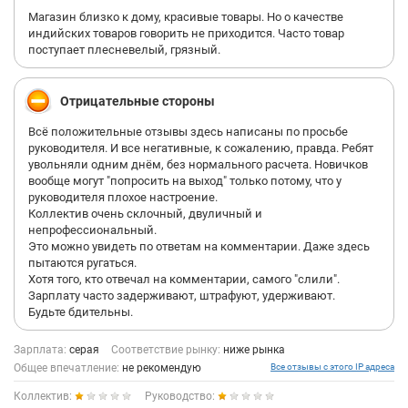
Магазин близко к дому, красивые товары. Но о качестве
индийских товаров говорить не приходится. Часто товар
поступает плесневелый, грязный.
Отрицательные стороны
Всё положительные отзывы здесь написаны по просьбе
руководителя. И все негативные, к сожалению, правда. Ребят
увольняли одним днём, без нормального расчета. Новичков
вообще могут "попросить на выход" только потому, что у
руководителя плохое настроение.
Коллектив очень склочный, двуличный и
непрофессиональный.
Это можно увидеть по ответам на комментарии. Даже здесь
пытаются ругаться.
Хотя того, кто отвечал на комментарии, самого "слили".
Зарплату часто задерживают, штрафуют, удерживают.
Будьте бдительны.
Зарплата:
серая
Соответствие рынку:
ниже рынка
Общее впечатление:
не рекомендую
Все отзывы с этого IP адреса
Коллектив:
Руководство: