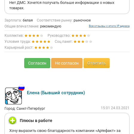
Нет ДМС. Хочется получать больше информации о новых
оплату за переработку. График всегда составляется с
товарах.
пожеланиями сотрудника, приятный режим работы с 11.00 до
20.00, Оплачиваемый отпуск и больничный, выплату
зарплаты никогда не задерживают. Дружный коллектив.
Зарплата:
белая
Соответствие рынку:
рыночное
Руководство компании всегда открыто к общению, всегда на
Общее впечатление:
рекомендую
Все отзывы с этого IP адреса
связи, любой вопрос решается оперативно. Я рада, что у меня
Коллектив:
Руководство:
есть работа, на которую хочется ходить с удовольствием .
Условия труда:
Соц.пакет:
Карьерный рост:
Согласен
Не согласен
Ответить
Елена (Бывший сотрудник)
15:01 24.03.2021
Город: Санкт-Петербург
Плюсы в работе
Хочу выразить свою благодарность компании «Артефакт» за