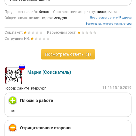
Пс. Коллеги из тех, кто не уволился, говорят, что работа была
Предложенная з/п:
белая
Соответствие з/п рынку:
ниже рынка
продлена до начала декабря. Скорее всего, Ефимов просто
Общее впечатление:
решил не платить зп своим сотрудникам в полной мере по
не рекомендую
Все отзывы с этого IP адреса
надуманному предлогу. Вот и придумал историю с налогами.
Все отзывы с этого компьютера
Руководить по-русски это называется)
Соц.пакет:
Карьерный рост:
Сотрудник HR:
Посмотреть ответы (1)
Мария (Соискатель)
11:26 15.10.2019
Город: Санкт-Петербург
Плюсы в работе
нет
Отрицательные стороны