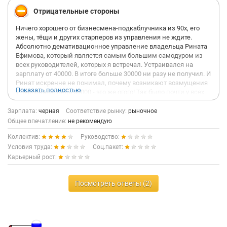
Отрицательные стороны
Ничего хорошего от бизнесмена-подкаблучника из 90х, его
жены, тёщи и других старперов из управления не ждите.
Абсолютно демативационное управление владельца Рината
Ефимова, который является самым большим самодуром из
всех руководителей, которых я встречал. Устраивался на
зарплату от 40000. В итоге больше 30000 ни разу не получил. И
Ринат искренне не понимал, почему возникают возмущения
Показать полностью
у персонала. Ведь 30000 - это же огого! Так было почти у всех
сотрудников отдела. При этом Ринат будет лично иметь
каждого сотрудника и в хвост и в гриву. На справедливые
Зарплата:
черная
Соответствие рынку:
рыночное
возражения коллектива он, через администраторов, передаёт
Общее впечатление:
не рекомендую
"не нравится - увольняйтесь. Новых найду." И ведь самое
Коллектив:
Руководство:
пародоксальное - находит же. Может просто встать не с той
ноги (а у него, видимо, той и нет), прийти в офис, посмотреть
Условия труда:
Соц.пакет:
на коллектив, если кто-то чем-то ему не понравится
Карьерный рост:
(например ушёл на обед во время его визита, набирает счёт
для покупателя, вместо слушанья его костноязычных речей и
тп) - уволить одним днем. Но не сам. Просто скажет
Посмотреть ответы (2)
администратору, мол, Вася Иванов мне не нравится, больше
не хочу его видеть. И прощай.
Как вишенка на торте: спустя 2 месяца моей работы, в
сентябре нам объявили, что мы перевыполнили годовой план