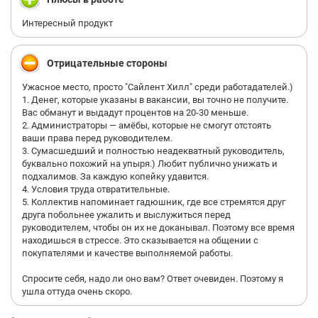
Отдельно хочу отметить, что любят накручивать отзывы о
работодателе, когда рейтинг падает и не могут найти нового
Интересный продукт
дурачка-работника. Здесь, кстати, есть мой положительный
отзыв от 2021 года, за который теперь стыдно(
Отрицательные стороны
Ужасное место, просто "Сайлент Хилл" среди работадателей.)
1. Денег, которые указаны в вакансии, вы точно не получите.
Вас обманут и выдадут процентов на 20-30 меньше.
2. Администраторы — амёбы, которые не смогут отстоять
ваши права перед руководителем.
3. Сумасшедший и полностью неадекватный руководитель,
буквально похожий на упыря.) Любит публично унижать и
подхалимов. За каждую копейку удавится.
4. Условия труда отвратительные.
5. Коллектив напоминает гадюшник, где все стремятся друг
друга побольнее ужалить и выслужиться перед
руководителем, чтобы он их не доканывал. Поэтому все время
находишься в стрессе. Это сказывается на общении с
покупателями и качестве выполняемой работы.
Спросите себя, надо ли оно вам? Ответ очевиден. Поэтому я
ушла оттуда очень скоро.