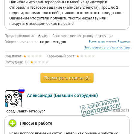
Написали что заинтересованы в моей кандидатуре и
отправили тестовое задание (написать 2 текста). Прошло 2
недели, напоминала о себе, никакого ответа не последовало.
Ощущение что хотели получить тексты нахаляву или
накрутить поведенческие на сайте.
Предложенная з/п:
белая
Соответствие з/п рынку:
рыночное
Общее впечатление:
не рекомендую
Все отзывы с этого IP адреса
Все отзывы с этого компьютера
Соц.пакет:
Карьерный рост:
Сотрудник HR:
Посмотреть ответы (2)
Александра (Бывший сотрудник)
12:31 10.08.2021
Город: Санкт-Петербург
Плюсы в работе
Всем доброго времени суток. Теперь как бывший работник