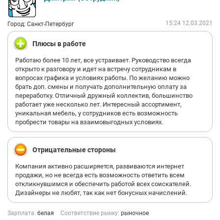
узнаваемым и уникальным, именно это и является основной
чертой работы компании. В таком окружении работать
большая удача и редкость .
15:24 12.03.2021
Город: Санкт-Петербург
У главы компании Рината Ефимова, по моему мнению, какая
то уникальная способность находить, на протяжении многих
Плюсы в работе
лет,настоящие раритеты и уникальные вещи, и в то же время
быть на волне новинок интерьерного дизайна .Он всегда
Работаю более 10 лет, все устраивает. Руководство всегда
горит идеей и любовью к тем предметам, которые он
открыто к разговору и идет на встречу сотрудникам в
предлагает своим клиентам и он заряжает этой энергией всех
вопросах графика и условиях работы. По желанию можно
вокруг себя .
брать доп. смены и получать дополнительную оплату за
За годы работы и творческого поиска, компания выросла из
переработку. Отличный дружный коллектив, большинство
небольшого магазинчика в серьезную крупную компанию с
работает уже несколько лет. Интересный ассортимент,
музейной экспозицией , которой нет равных в нашем
уникальная мебель, у сотрудников есть возможность
городе,да и пожалуй во всей России.
пробрести товары на взаимовыгодных условиях.
Вспоминаю работу в компании всегда тепло .
Отрицательные стороны
Компания активно расширяется, развиваются интернет
продажи, но не всегда есть возможность ответить всем
откликнувшимся и обеспечить работой всех соискателей.
Дизайнеры не любят, так как нет бонусных начислений.
Зарплата:
белая
Соответствие рынку:
рыночное