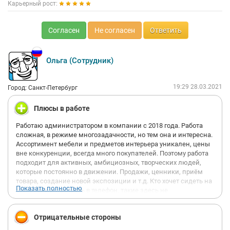
Карьерный рост:
Согласен
Не согласен
Ответить
Ольга (Сотрудник)
19:29 28.03.2021
Город: Санкт-Петербург
Плюсы в работе
Работаю администратором в компании с 2018 года. Работа
сложная, в режиме многозадачности, но тем она и интересна.
Ассортимент мебели и предметов интерьера уникален, цены
вне конкуренции, всегда много покупателей. Поэтому работа
подходит для активных, амбициозных, творческих людей,
которые постоянно в движении. Продажи, ценники, приём
товара, создание новой экспозиции и т.д. Кто хочет сидеть на
Показать полностью
стульчике и смотреть в телефон, такие здесь не
задерживаются. У нас нет личных продаж, все менеджеры
работают в общую копилку, друг другу помогают. По
Отрицательные стороны
результатам работы выплачиваются премии, есть
возможность взять дополнительные смены и получить