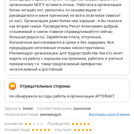
организации МОГУ оставить отзыв . Работала в организации
более четырёх лет, уволилась по независящим от
руководителя и меня причинам( не всё в этом мире зависит
от нас). Организация даже более чем хорошая - я бы сказала
как вторая семья. Руководитель Ринат Алексеевич добрый,
отзывчивый и самое главное справедливый(что сейчас
большая редкость). Заработная плата, отпускные,
больничные выплачивается в сроки и без задержек. Все
предыдущие негативные отзывы неконструктивны.
Рекомендую организацию для трудоустройства тем кто хочет
ходить на работу с хорошим настроением, работать и учиться
прекрасному т.к. товар предлагаемый Артефактом
эксклюзивный и достойный.
Отрицательные стороны
Не обнаружила за годы работы в организации АРТЕФАКТ.
Зарплата:
белая
Соответствие рынку:
рыночное
Общее впечатление:
рекомендую
Все отзывы с этого IP адреса
Коллектив:
Руководство:
Условия труда:
Соц.пакет: