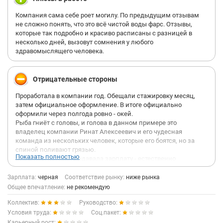
Компания сама себе роет могилу. По предыдущим отзывам
не сложно понять, что это всё чистой воды фарс. Отзывы,
которые так подробно и красиво расписаны с разницей в
несколько дней, вызовут сомнения у любого
здравомыслящего человека.
Отрицательные стороны
Проработала в компании год. Обещали стажировку месяц,
затем официальное оформление. В итоге официально
оформили через полгода ровно - окей.
Рыба гниёт с головы, и голова в данном примере это
владелец компании Ринат Алексеевич и его чудесная
команда из нескольких человек, которые его боятся, но за
спиной поливают грязью.
Показать полностью
Бухгалтер, которая выдавала зарплату - естественно
официально не оформлена и приходится тещей Ринату.
Записывала она все цифры в тетрадку в клеточку. И когда в
Зарплата:
черная
Соответствие рынку:
ниже рынка
очередной раз не выплачивали зарплату или задерживали
Общее впечатление:
не рекомендую
или опять не доплатили - приходилось звонить той самой
Коллектив:
Руководство:
теще и выслушивать негатив, мол это твои проблемы. Сиди -
жди.
Условия труда:
Соц.пакет:
В период пандемии всех отправили домой, а интернет-
Карьерный рост: