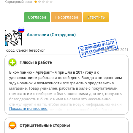
Карьерный рост:
Согласен
Не согласен
Ответить
Анастасия (Сотрудник)
15:09 29.03.2021
Город: Санкт-Петербург
Плюсы в работе
В компанию « Артефакт» я пришла в 2017 году и с
удовольствием работаю и по сей день. Всегда с нетерпением
жду новинок и возможности все грамотно представить в
магазине. Товар уникален, работать в зале с покупателями,
помогать им с выбором и быть полезными для них, получать
благодарность и быть с ними на связи это несомненно
стимулирует и на то, чтобы искать новую информацию -как и
Показать полностью
изучение интерьеров, дизайна так и способы обработки
дерева, тканей, металла и пр. В компании нет никаких
рейтингов продаж, нет никакой дележки покупателей на
Отрицательные стороны
твой- мой, поэтому кто- то « вкусно» расскажет про текстиль, и
поможет подбрать подходящий комплект, другой подскажет