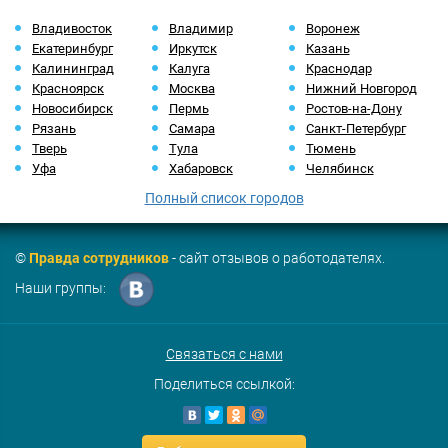
Владивосток
Владимир
Воронеж
Екатеринбург
Иркутск
Казань
Калининград
Калуга
Краснодар
Красноярск
Москва
Нижний Новгород
Новосибирск
Пермь
Ростов-на-Дону
Рязань
Самара
Санкт-Петербург
Тверь
Тула
Тюмень
Уфа
Хабаровск
Челябинск
Полный список городов
©
Правда сотрудников
- сайт отзывов о работодателях.
Наши группы:
Связаться с нами
Поделиться ссылкой: