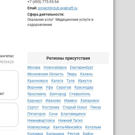
+7 (495) 775-55-54
Email:
project@club.eyekraft.ru
Сфера деятельности:
Оказание услуг: Медицинские услуги и
оздоровление
Лангепас
Регионы присутствия
№659426
Москва
Новосибирск
Екатеринбург
Московская Область
Тверь
Казань
Красноярск
Калуга
Тула
Иркутск
Воронеж
Уфа
Саратов
Краснодар
ю!
Ярославль
Белгород
Ставрополь
Барнаул
Иваново
Ижевск
Хабаровск
Сургут
Кострома
Старый Оскол
Пенза
Пятигорск
Сочи
Благовещенск
Нижневартовск
Нижний Тагил
Новокузнецк
Ханты-Мансийск
Когалым
Коломна
Балашиха
Реутов
Бийск