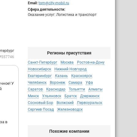
Email:
tqm@city-mobil.ru
Сфера деятельности:
Оказание услуг: Логистика и транспорт
етербург
Регионы присутствия
№557746
Санкт-Петербург
Москва
Ростов-на-Дону
Новосибирск
Нижний Новгород
Екатеринбург
Казань
Красноярск
Челябинск
Воронеж
Самара
Уфа
чное! У
й
Саратов
Краснодар
Тольятти
Алматы
Минск
Ульяновск
Братск
Дзержинск
Сосновый Бор
Волжский
Первоуральск
Сергиев Посад
Железноводск
за в
Похожие компании