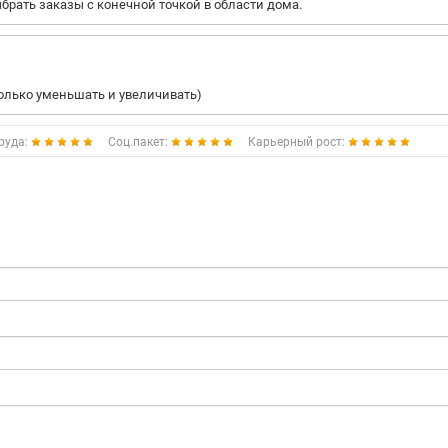
брать заказы с конечной точкой в области дома.
только уменьшать и увеличивать)
руда:
Соц.пакет:
Карьерный рост: