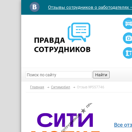
Отзывы сотрудников о работодателях 
Найти
Главная
Ситимобил
Отзыв №557746
Все от