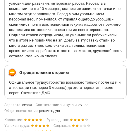
условия для развития, интересная работа. Работала в
компании почти 10 месяцев, коллектив зависит от точки и во
многом от управляющего. Перед моим увольнением
персонал весь поменялся, от управляющего до уборщиц -
сменились почти все, появилась текучка кадров, от прежнего
коллектива осталось человека три из всего персонала.
Подняли ставки сотрудникам, но уменьшили рабочие часы,
что в итоге не повлияло на зп, драть за эту ставку стали во
много раз сильнее, коллектив стал злым, появилось
крысятничество, работать стало невозможно, дружелюбность
осталась только на словах.
Отрицательные стороны
Официальное трудоустройство возможно только после сдачи
аттестации (т.е. через 3 месяца) до этого черная зп, после -
серая. Отсутствие ДМС
Зарплата:
серая
Соответствие рынку:
рыночное
Общее впечатление:
рекомендую
Коллектив:
Руководство:
Условия труда:
Соц.пакет: