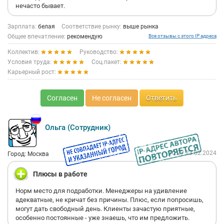
нечасто бывает.
Зарплата:
белая
Соответствие рынку:
выше рынка
Общее впечатление:
рекомендую
Все отзывы с этого IP адреса
Коллектив:
Руководство:
Условия труда:
Соц.пакет:
Карьерный рост:
Согласен
Не согласен
Ответить
Ольга (Сотрудник)
10:27 23.02.2024
Город: Москва
Плюсы в работе
Норм место для подработки. Менеджеры на удивление
адекватные, не кричат без причины. Плюс, если попросишь,
могут дать свободный день. Клиенты зачастую приятные,
особенно постоянные - уже знаешь, что им предложить.