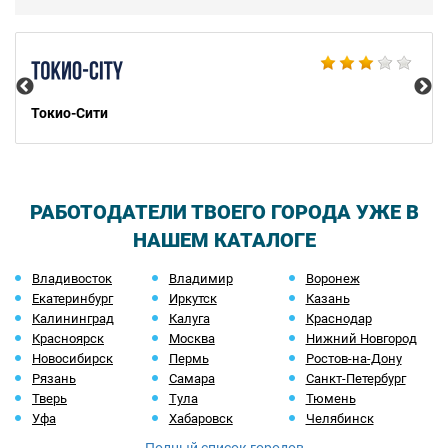
и который его наверняка перенесет дальше. Я бы поостерегся
нанимать разработчиков оттуда, если вам не нужно заразить
вашу собственную контору совком (если он у вас уже есть, то
Bu
все в порядке, тогда надо брать).
Токио-Сити
РАБОТОДАТЕЛИ ТВОЕГО ГОРОДА УЖЕ В
НАШЕМ КАТАЛОГЕ
Владивосток
Владимир
Воронеж
Екатеринбург
Иркутск
Казань
Калининград
Калуга
Краснодар
Красноярск
Москва
Нижний Новгород
Новосибирск
Пермь
Ростов-на-Дону
Рязань
Самара
Санкт-Петербург
Тверь
Тула
Тюмень
Уфа
Хабаровск
Челябинск