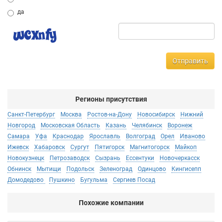
да
Отправить
Регионы присутствия
Санкт-Петербург
Москва
Ростов-на-Дону
Новосибирск
Нижний
Новгород
Московская Область
Казань
Челябинск
Воронеж
Самара
Уфа
Краснодар
Ярославль
Волгоград
Орел
Иваново
Ижевск
Хабаровск
Сургут
Пятигорск
Магнитогорск
Майкоп
Новокузнецк
Петрозаводск
Сызрань
Ессентуки
Новочеркасск
Обнинск
Мытищи
Подольск
Зеленоград
Одинцово
Кингисепп
Домодедово
Пушкино
Бугульма
Сергиев Посад
Похожие компании