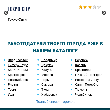
Bu
Токио-Сити
РАБОТОДАТЕЛИ ТВОЕГО ГОРОДА УЖЕ В
НАШЕМ КАТАЛОГЕ
Владивосток
Владимир
Воронеж
Екатеринбург
Иркутск
Казань
Калининград
Калуга
Краснодар
Красноярск
Москва
Нижний Новгород
Новосибирск
Пермь
Ростов-на-Дону
Рязань
Самара
Санкт-Петербург
Тверь
Тула
Тюмень
Уфа
Хабаровск
Челябинск
Полный список городов