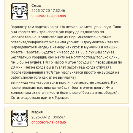
Смаш
2025-07-20 17:32:46
опроверг(-ла) отзыв
Зарплату там задерживают. На несколько месяцев иногда. Типа
они кормят же и транспортную карту дают,поэтому зп
необязательно. Коллектив как из тюрьмы,телефон в сумке
оставите,поцарапают экран или уронят. С документами так же.
Переодеваться негде,на камеру как скот, и мужчины и женщины
вместе. Работать будете с 7 часов до 11 30 в лучшем случае.
Бесплатных уборщиц они найти не могут,поэтому только блины
печь вы не будете. Пл 16 часов мытье посуды с 4 перерывами по
20 мин. Нет,не когда вы в туалет захотите,а когда отпустят.
После увольнения(а 90% там увольняется просто не выходя на
работу,после того как зп не выплатят)
вы никуда уже устроиться,в приличное место, не сможете. Как
после тюрьмы, вас никуда не будут брать очень долго. Ну и
волосы там сыпется и кости болят,после "бесплатных обедов" .
Хотите садомазо идите в Теремок
Мария
2025-08-12 13:45:47
опроверг(-ла) отзыв