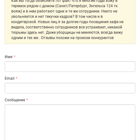
Как вы тогда объясните тот факт что я многие годы хожу в
теремок рядом с домом (Санкт/Петербург, Энгельса 124 тк
вояж) и в нем работают одни и те же сотрудники. Никто не
увольняется и нет текучки кадров? В том числе и в
кондитерской. Новых лиц я за долгие годы посещения кафе не
видела, соответственно сотрудников все устраивает, никакой
тюрьмы здесь нет. Даже уборщицы не меняются, всегда вижу
одним и тех же . Отзывы похожи на происки конкурентов
Имя
Email
Сообщение