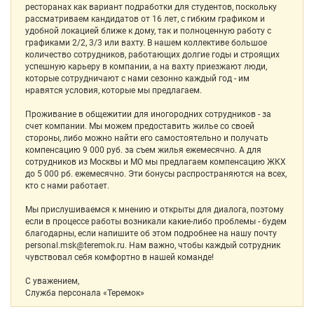
ресторанах как вариант подработки для студентов, поскольку
рассматриваем кандидатов от 16 лет, с гибким графиком и
удобной локацией ближе к дому, так и полноценную работу с
графиками 2/2, 3/3 или вахту. В нашем коллективе большое
количество сотрудников, работающих долгие годы и строящих
успешную карьеру в компании, а на вахту приезжают люди,
которые сотрудничают с нами сезонно каждый год - им
нравятся условия, которые мы предлагаем.
Проживание в общежитии для иногородних сотрудников - за
счет компании. Мы можем предоставить жилье со своей
стороны, либо можно найти его самостоятельно и получать
компенсацию 9 000 руб. за съем жилья ежемесячно. А для
сотрудников из Москвы и МО мы предлагаем компенсацию ЖКХ
до 5 000 рб. ежемесячно. Эти бонусы распространяются на всех,
кто с нами работает.
Мы прислушиваемся к мнению и открыты для диалога, поэтому
если в процессе работы возникали какие-либо проблемы - будем
благодарны, если напишите об этом подробнее на нашу почту
personal.msk@teremok.ru. Нам важно, чтобы каждый сотрудник
чувствовал себя комфортно в нашей команде!
С уважением,
Служба персонала «Теремок»