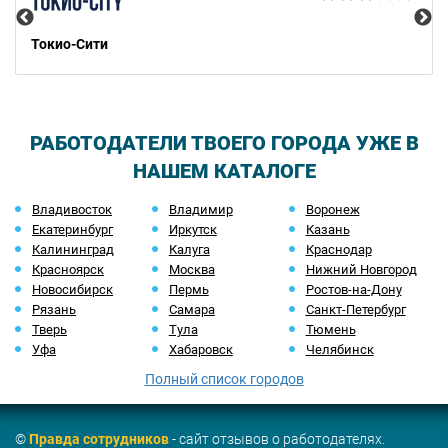
Токио-Сити
РАБОТОДАТЕЛИ ТВОЕГО ГОРОДА УЖЕ В
НАШЕМ КАТАЛОГЕ
Владивосток
Владимир
Воронеж
Екатеринбург
Иркутск
Казань
Калининград
Калуга
Краснодар
Красноярск
Москва
Нижний Новгород
Новосибирск
Пермь
Ростов-на-Дону
Рязань
Самара
Санкт-Петербург
Тверь
Тула
Тюмень
Уфа
Хабаровск
Челябинск
Полный список городов
©
Правда сотрудников
- сайт отзывов о работодателях.