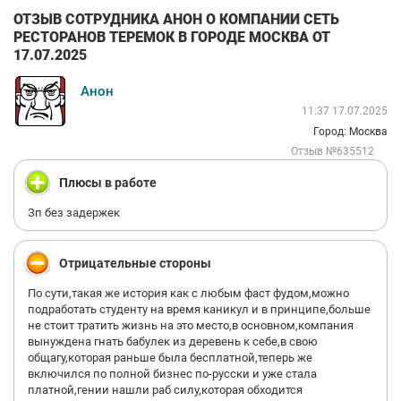
ОТЗЫВ СОТРУДНИКА АНОН О КОМПАНИИ СЕТЬ
РЕСТОРАНОВ ТЕРЕМОК В ГОРОДЕ МОСКВА ОТ
17.07.2025
Анон
11:37 17.07.2025
Город: Москва
Отзыв №635512
Плюсы в работе
Зп без задержек
Отрицательные стороны
По сути,такая же история как с любым фаст фудом,можно
подработать студенту на время каникул и в принципе,больше
не стоит тратить жизнь на это место,в основном,компания
вынуждена гнать бабулек из деревень к себе,в свою
общагу,которая раньше была бесплатной,теперь же
включился по полной бизнес по-русски и уже стала
платной,гении нашли раб силу,которая обходится