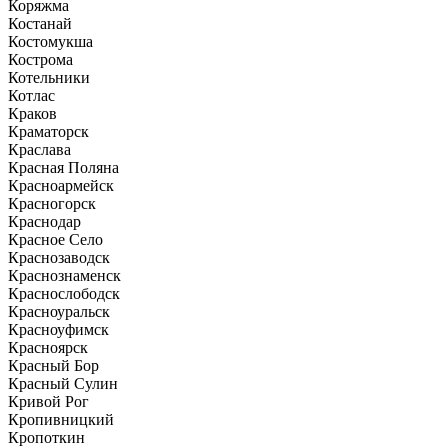
Коряжма
Костанай
Костомукша
Кострома
Котельники
Котлас
Краков
Краматорск
Краслава
Красная Поляна
Красноармейск
Красногорск
Краснодар
Красное Село
Краснозаводск
Краснознаменск
Краснослободск
Красноуральск
Красноуфимск
Красноярск
Красный Бор
Красный Сулин
Кривой Рог
Кропивницкий
Кропоткин