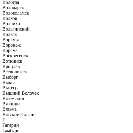
Вологда
Володарск
Волоколамск
Волхов
Волчиха
Вольгинский
Вольск
Воркута
Воронеж
Ворсма
Воскресенск
Воткинск
Вроцлав
Всеволожск
Выборг
Выкса
Вытегра
Вышний Волочек
Вяземский
Вязники
Вязьма
Вятские Поляны
Г
Гагарин
Гамбург