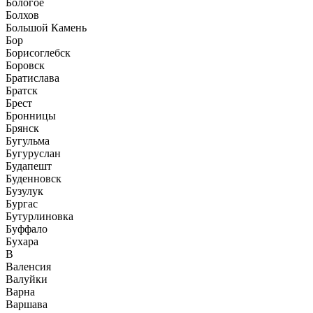
Бологое
Болхов
Большой Камень
Бор
Борисоглебск
Боровск
Братислава
Братск
Брест
Бронницы
Брянск
Бугульма
Бугуруслан
Будапешт
Буденновск
Бузулук
Бургас
Бутурлиновка
Буффало
Бухара
В
Валенсия
Валуйки
Варна
Варшава