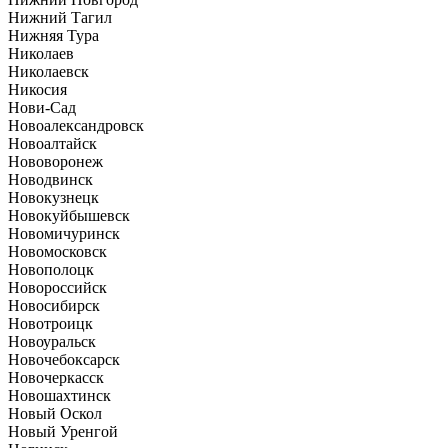
Нижний Тагил
Нижняя Тура
Николаев
Николаевск
Никосия
Нови-Сад
Новоалександровск
Новоалтайск
Нововоронеж
Новодвинск
Новокузнецк
Новокуйбышевск
Новомичуринск
Новомосковск
Новополоцк
Новороссийск
Новосибирск
Новотроицк
Новоуральск
Новочебоксарск
Новочеркасск
Новошахтинск
Новый Оскол
Новый Уренгой