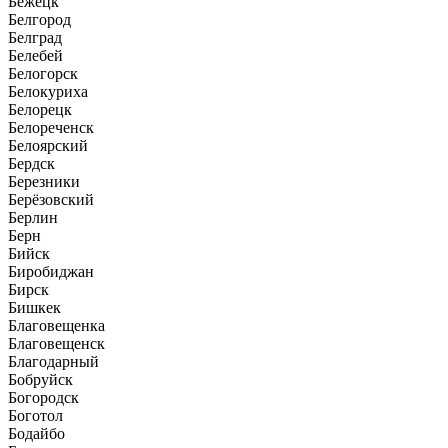
Бежецк
Белгород
Белград
Белебей
Белогорск
Белокуриха
Белорецк
Белореченск
Белоярский
Бердск
Березники
Берёзовский
Берлин
Берн
Бийск
Биробиджан
Бирск
Бишкек
Благовещенка
Благовещенск
Благодарный
Бобруйск
Богородск
Боготол
Бодайбо