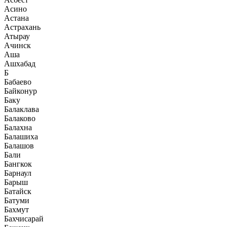
Асино
Астана
Астрахань
Атырау
Ачинск
Аша
Ашхабад
Б
Бабаево
Байконур
Баку
Балаклава
Балаково
Балахна
Балашиха
Балашов
Бали
Бангкок
Барнаул
Барыш
Батайск
Батуми
Бахмут
Бахчисарай