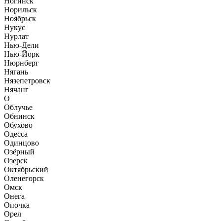
Ногинск
Норильск
Ноябрьск
Нукус
Нурлат
Нью-Дели
Нью-Йорк
Нюрнберг
Нягань
Нязепетровск
Нячанг
О
Облучье
Обнинск
Обухово
Одесса
Одинцово
Озёрный
Озерск
Октябрьский
Оленегорск
Омск
Онега
Опочка
Орел