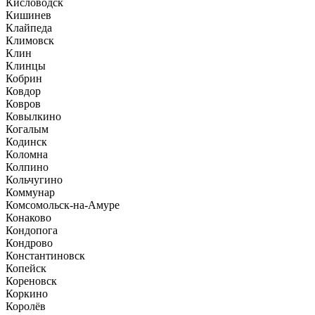
Кисловодск
Кишинев
Клайпеда
Климовск
Клин
Клинцы
Кобрин
Ковдор
Ковров
Ковылкино
Когалым
Кодинск
Коломна
Колпино
Кольчугино
Коммунар
Комсомольск-на-Амуре
Конаково
Кондопога
Кондрово
Константиновск
Копейск
Кореновск
Коркино
Королёв