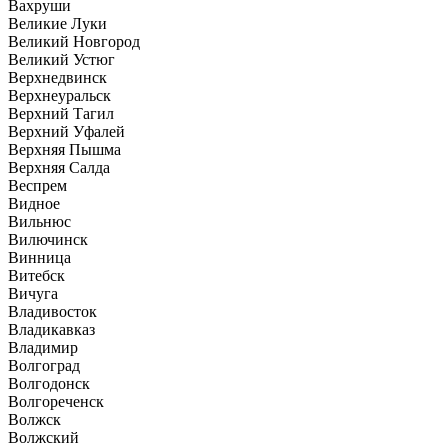
Вахруши
Великие Луки
Великий Новгород
Великий Устюг
Верхнедвинск
Верхнеуральск
Верхний Тагил
Верхний Уфалей
Верхняя Пышма
Верхняя Салда
Веспрем
Видное
Вильнюс
Вилючинск
Винница
Витебск
Вичуга
Владивосток
Владикавказ
Владимир
Волгоград
Волгодонск
Волгореченск
Волжск
Волжский