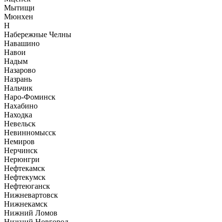
Мытищи
Мюнхен
Н
Набережные Челны
Навашино
Навои
Надым
Назарово
Назрань
Нальчик
Наро-Фоминск
Нахабино
Находка
Невельск
Невинномысск
Немиров
Нерчинск
Нерюнгри
Нефтекамск
Нефтекумск
Нефтеюганск
Нижневартовск
Нижнекамск
Нижний Ломов
Нижний Новгород