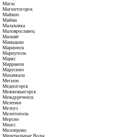
Магас
Магнитогорск
Майкоп
Майма
Малаховка
Малоярославец
Мальмё
Мамадыш
Мариинск
Мариуполь
Маркс
Марракеш
Марусино
Махачкала
Мегион
Медногорск
Межвежьегорск
Междуреченск
Меленки
Мелеуз
Мелитополь
Мерсин
Миасс
Миллерово
Минеральные Воды