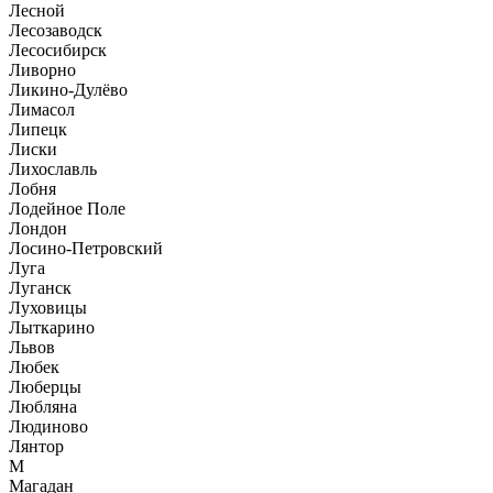
Лесной
Лесозаводск
Лесосибирск
Ливорно
Ликино-Дулёво
Лимасол
Липецк
Лиски
Лихославль
Лобня
Лодейное Поле
Лондон
Лосино-Петровский
Луга
Луганск
Луховицы
Лыткарино
Львов
Любек
Люберцы
Любляна
Людиново
Лянтор
М
Магадан