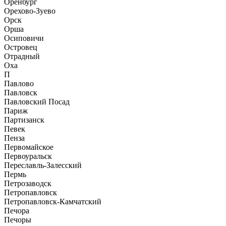
Оренбург
Орехово-Зуево
Орск
Орша
Осиповичи
Островец
Отрадный
Оха
П
Павлово
Павловск
Павловский Посад
Париж
Партизанск
Певек
Пенза
Первомайское
Первоуральск
Переславль-Залесский
Пермь
Петрозаводск
Петропавловск
Петропавловск-Камчатский
Печора
Печоры