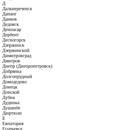
Д
Дальнереченск
Дананг
Данков
Дедовск
Денпасар
Дербент
Десногорск
Дзержинск
Дзержинский
Димитровград
Дмитров
Днепр (Днепропетровск)
Добрянка
Долгопрудный
Домодедово
Донецк
Донской
Дубна
Дудинка
Душанбе
Дюртюли
Е
Евпатория
Егорьевск