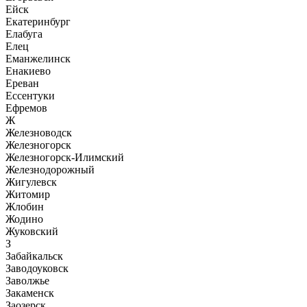
Ейск
Екатеринбург
Елабуга
Елец
Еманжелинск
Енакиево
Ереван
Ессентуки
Ефремов
Ж
Железноводск
Железногорск
Железногорск-Илимский
Железнодорожный
Жигулевск
Житомир
Жлобин
Жодино
Жуковский
З
Забайкальск
Заводоуковск
Заволжье
Закаменск
Заозерск