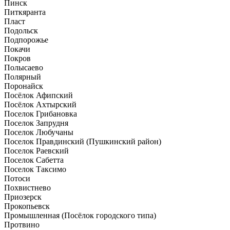
Пинск
Питкяранта
Пласт
Подольск
Подпорожье
Покачи
Покров
Полысаево
Полярный
Поронайск
Посёлок Афипский
Посёлок Ахтырский
Поселок Грибановка
Поселок Запрудня
Поселок Любучаны
Поселок Правдинский (Пушкинский район)
Поселок Раевский
Поселок Сабетта
Поселок Таксимо
Потоси
Похвистнево
Приозерск
Прокопьевск
Промышленная (Посёлок городского типа)
Протвино