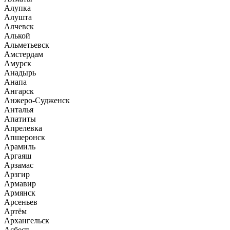
Алупка
Алушта
Алчевск
Алькой
Альметьевск
Амстердам
Амурск
Анадырь
Анапа
Ангарск
Анжеро-Судженск
Анталья
Апатиты
Апрелевка
Апшеронск
Арамиль
Аргаяш
Арзамас
Арзгир
Армавир
Армянск
Арсеньев
Артём
Архангельск
Асбест