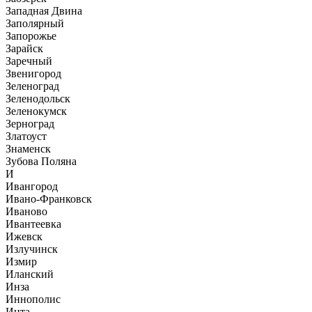
Западная Двина
Заполярный
Запорожье
Зарайск
Заречный
Звенигород
Зеленоград
Зеленодольск
Зеленокумск
Зерноград
Златоуст
Знаменск
Зубова Поляна
И
Ивангород
Ивано-Франковск
Иваново
Ивантеевка
Ижевск
Излучинск
Измир
Иланский
Инза
Иннополис
Инта