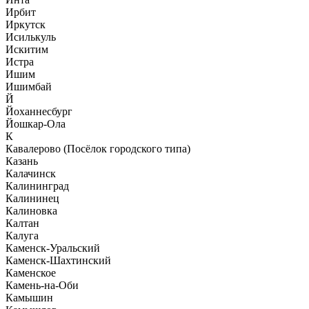
Ирбит
Иркутск
Исилькуль
Искитим
Истра
Ишим
Ишимбай
Й
Йоханнесбург
Йошкар-Ола
К
Кавалерово (Посёлок городского типа)
Казань
Калачинск
Калининград
Калининец
Калиновка
Калтан
Калуга
Каменск-Уральский
Каменск-Шахтинский
Каменское
Камень-на-Оби
Камышин