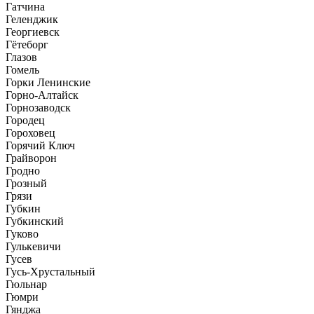
Гатчина
Геленджик
Георгиевск
Гётеборг
Глазов
Гомель
Горки Ленинские
Горно-Алтайск
Горнозаводск
Городец
Гороховец
Горячий Ключ
Грайворон
Гродно
Грозный
Грязи
Губкин
Губкинский
Гуково
Гулькевичи
Гусев
Гусь-Хрустальный
Гюльнар
Гюмри
Гянджа