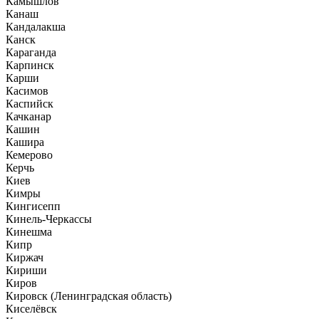
Камышлов
Канаш
Кандалакша
Канск
Караганда
Карпинск
Карши
Касимов
Каспийск
Качканар
Кашин
Кашира
Кемерово
Керчь
Киев
Кимры
Кингисепп
Кинель-Черкассы
Кинешма
Кипр
Киржач
Кириши
Киров
Кировск (Ленинградская область)
Киселёвск