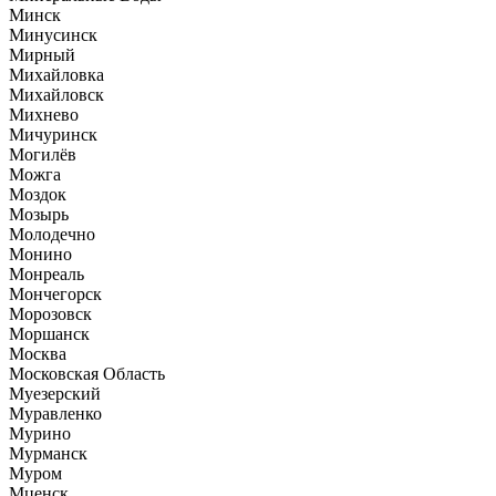
Минск
Минусинск
Мирный
Михайловка
Михайловск
Михнево
Мичуринск
Могилёв
Можга
Моздок
Мозырь
Молодечно
Монино
Монреаль
Мончегорск
Морозовск
Моршанск
Москва
Московская Область
Муезерский
Муравленко
Мурино
Мурманск
Муром
Мценск