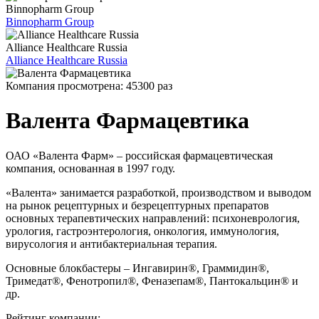
Binnopharm Group
Binnopharm Group
Alliance Healthcare Russia
Alliance Healthcare Russia
Компания просмотрена:
45300 раз
Валента Фармацевтика
ОАО «Валента Фарм» – российская фармацевтическая
компания, основанная в 1997 году.
«Валента» занимается разработкой, производством и выводом
на рынок рецептурных и безрецептурных препаратов
основных терапевтических направлений: психоневрология,
урология, гастроэнтерология, онкология, иммунология,
вирусология и антибактериальная терапия.
Основные блокбастеры – Ингавирин®, Граммидин®,
Тримедат®, Фенотропил®, Феназепам®, Пантокальцин® и
др.
Рейтинг компании: