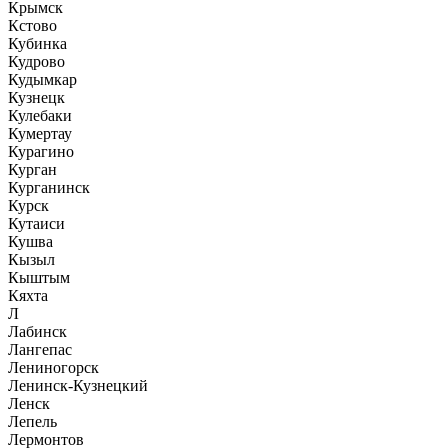
Крымск
Кстово
Кубинка
Кудрово
Кудымкар
Кузнецк
Кулебаки
Кумертау
Курагино
Курган
Курганинск
Курск
Кутаиси
Кушва
Кызыл
Кыштым
Кяхта
Л
Лабинск
Лангепас
Лениногорск
Ленинск-Кузнецкий
Ленск
Лепель
Лермонтов