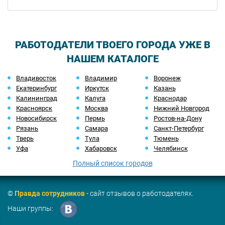
РАБОТОДАТЕЛИ ТВОЕГО ГОРОДА УЖЕ В
НАШЕМ КАТАЛОГЕ
Владивосток
Владимир
Воронеж
Екатеринбург
Иркутск
Казань
Калининград
Калуга
Краснодар
Красноярск
Москва
Нижний Новгород
Новосибирск
Пермь
Ростов-на-Дону
Рязань
Самара
Санкт-Петербург
Тверь
Тула
Тюмень
Уфа
Хабаровск
Челябинск
Полный список городов
©
Правда сотрудников
- сайт отзывов о работодателях.
Наши группы: