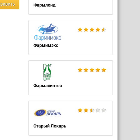
равить
Фармленд
Фармимэкс
Фармасинтез
Старый Лекарь