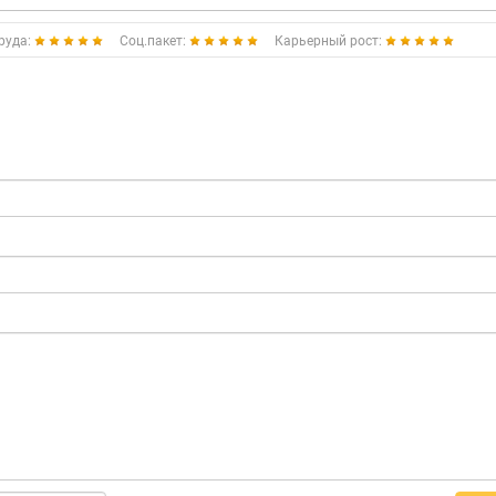
руда:
Соц.пакет:
Карьерный рост: