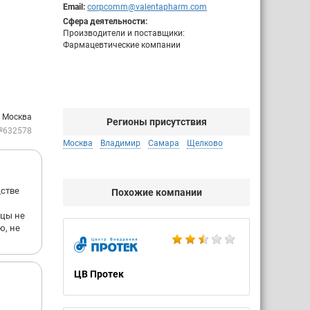
Email:
corpcomm@valentapharm.com
Сфера деятельности:
Производители и поставщики:
Фармацевтические компании
: Москва
Регионы присутствия
№632578
Москва
Владимир
Самара
Щелково
дстве
Похожие компании
ицы не
ю, не
ЦВ Протек