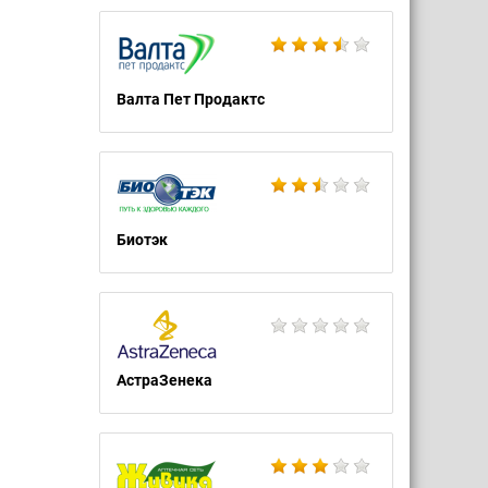
Валта Пет Продактс
Биотэк
АстраЗенека