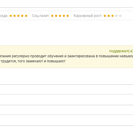
руда:
Соц.пакет:
Карьерный рост:
поддержал(-а
мпания регулярно проводит обучения и заинтересована в повышении навык
о трудится, того замечают и повышают