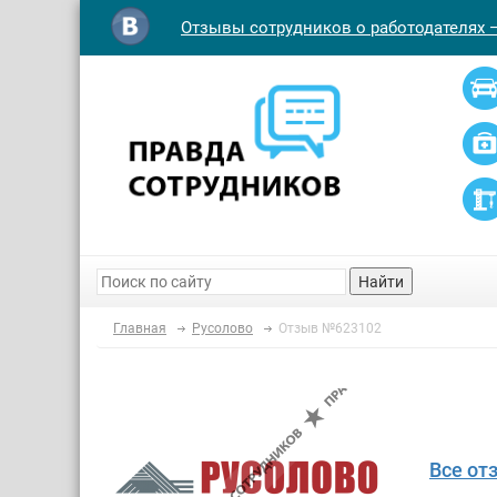
Отзывы сотрудников о работодателях 
Найти
Главная
Русолово
Отзыв №623102
Все от