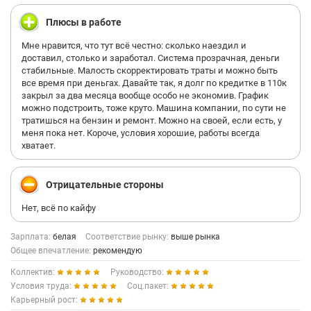
Плюсы в работе
Мне нравится, что тут всё честно: сколько наездил и
доставил, столько и заработал. Система прозрачная, деньги
стабильные. Малость скорректировать траты и можно быть
все время при деньгах. Давайте так, я долг по кредитке в 110к
закрыл за два месяца вообще особо не экономив. График
можно подстроить, тоже круто. Машина компании, по сути не
тратишься на бензин и ремонт. Можно на своей, если есть, у
меня пока нет. Короче, условия хорошие, работы всегда
хватает.
Отрицательные стороны
Нет, всё по кайфу
Зарплата:
белая
Соответствие рынку:
выше рынка
Общее впечатление:
рекомендую
Коллектив:
Руководство:
Условия труда:
Соц.пакет:
Карьерный рост: