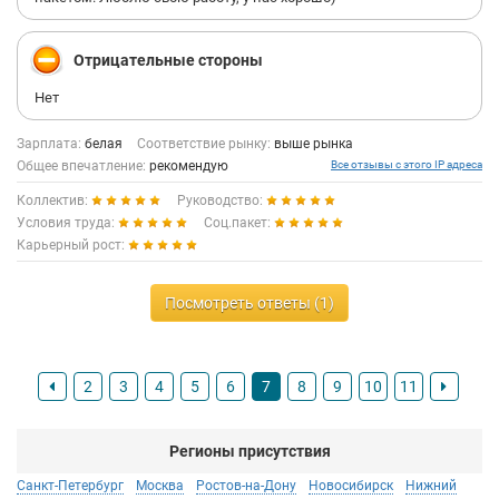
Отрицательные стороны
Нет
Зарплата:
белая
Соответствие рынку:
выше рынка
Общее впечатление:
рекомендую
Все отзывы с этого IP адреса
Коллектив:
Руководство:
Условия труда:
Соц.пакет:
Карьерный рост:
Посмотреть ответы (1)
2
3
4
5
6
7
8
9
10
11
Регионы присутствия
Санкт-Петербург
Москва
Ростов-на-Дону
Новосибирск
Нижний