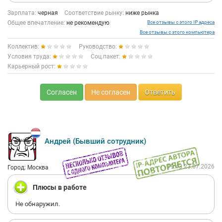
Зарплата:
черная
Соответствие рынку:
ниже рынка
Общее впечатление:
не рекомендую
Все отзывы с этого IP адреса
Все отзывы с этого компьютера
Коллектив:
Руководство:
Условия труда:
Соц.пакет:
Карьерный рост:
Согласен
Не согласен
Ответить
Андрей (Бывший сотрудник)
19:43 23.07.2026
Город: Москва
Плюсы в работе
Не обнаружил.