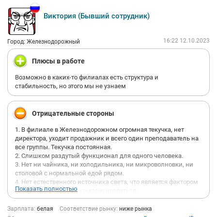
Позиционируют себя как компания номер 1, но эта компания
номер 1 не согласовывает химчистку стульев для детей, и
Виктория (Бывший сотрудник)
элементарные лавки в коридор, чтобы дети на полу не
сидели.
16:22 12.10.2023
Город: Железнодорожный
Все процессы не отлажены, сервисы постоянно не работают,
но компании это не интересно, интересно срубить как можно
Плюсы в работе
больше денег, без затрат
Возможно в каких-то филиалах есть структура и
При увольнении никто даже не спросит причину, потому что
стабильность, но этого мы не узнаем
всем пофиг))
Отрицательные стороны
1. В филиале в Железнодорожном огромная текучка, нет
директора, уходит продажник и всего один преподаватель на
все группы. Текучка постоянная.
2. Слишком раздутый функционал для одного человека.
3. Нет ни чайника, ни холодильника, ни микроволновки, ни
столовой с нормальной едой рядом.
4. Нет естественного источника света, что является фактором
Показать полностью
вредности, и должно компенсироваться.
5. Есть рабочий телефон, на котором никогда нет денег.
6. Ненормированный скользящий график — по сути это работа
Зарплата:
белая
Соответствие рынку:
ниже рынка
24/7, так как даже в выходные будут звонить по несколько раз