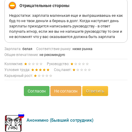
Рожай новых МКАшников. Всем по барабану на план
Отрицательные стороны
абсолютно и ничего никто с этим делать ничего не хочет и не
будет. Ведь это же МОПы виноваты, 100%. Зато откроем 30
Недостатки: зарплата маленькая еще и выпрашиваешь ее как
филиалов, купим пару брендов и будем делать думы, почему
буд-то не твои деньги а берешь в долг. Когда наступает день
нет лидов и рекламы нормальной. А, ну и ещё на
зарплаты приходится написывать руководству - в ответ
большинстве филиалов нет даже микроволновки и места для
получать игнор, если же вы не напишите руководству то они и
обеда). Терпите, карлики. Ну, и пару слов про ДМС и ЗП. ДМС
не вспомнят что у вас оказывается должна быть зарплата
нет и не будет, хотя компания как бы федеральная. ЗП 70
рублей была более - менее конкурентной на 2024 год, в 2026
Зарплата:
белая
Соответствие рынку:
ниже рынка
году она низкая по рынку. По итогу, пока во главе стоит та
Общее впечатление:
не рекомендую
самая банда, то никаких улучшений для вас в компании да и
для компании не будет
Коллектив:
Руководство:
Условия труда:
Соц.пакет:
Карьерный рост:
Согласен
Не согласен
Ответить
Анонимно (Бывший сотрудник)