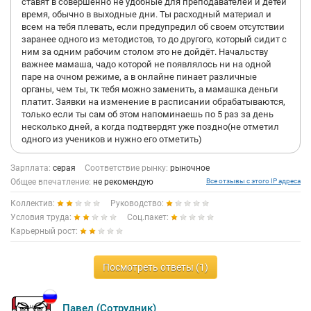
ставят в совершенно не удобные для преподавателей и детей
время, обычно в выходные дни. Ты расходный материал и
всем на тебя плевать, если предупредил об своем отсутствии
заранее одного из методистов, то до другого, который сидит с
ним за одним рабочим столом это не дойдёт. Начальству
важнее мамаша, чадо которой не появлялось ни на одной
паре на очном режиме, а в онлайне пинает различные
органы, чем ты, тк тебя можно заменить, а мамашка деньги
платит. Заявки на изменение в расписании обрабатываются,
только если ты сам об этом напоминаешь по 5 раз за день
несколько дней, а когда подтвердят уже поздно(не отметил
одного из учеников и нужно его отметить)
Зарплата:
серая
Соответствие рынку:
рыночное
Общее впечатление:
не рекомендую
Все отзывы с этого IP адреса
Коллектив:
Руководство:
Условия труда:
Соц.пакет:
Карьерный рост:
Посмотреть ответы (1)
Павел (Сотрудник)