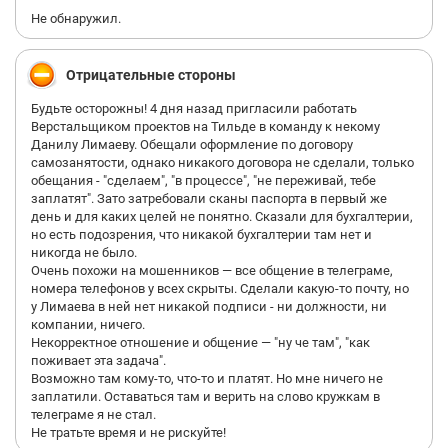
Не обнаружил.
Отрицательные стороны
Будьте осторожны! 4 дня назад пригласили работать
Верстальщиком проектов на Тильде в команду к некому
Данилу Лимаеву. Обещали оформление по договору
самозанятости, однако никакого договора не сделали, только
обещания - "сделаем", "в процессе", "не переживай, тебе
заплатят". Зато затребовали сканы паспорта в первый же
день и для каких целей не понятно. Сказали для бухгалтерии,
но есть подозрения, что никакой бухгалтерии там нет и
никогда не было.
Очень похожи на мошенников — все общение в телеграме,
номера телефонов у всех скрыты. Сделали какую-то почту, но
у Лимаева в ней нет никакой подписи - ни должности, ни
компании, ничего.
Некорректное отношение и общение — "ну че там", "как
поживает эта задача".
Возможно там кому-то, что-то и платят. Но мне ничего не
заплатили. Оставаться там и верить на слово кружкам в
телеграме я не стал.
Не тратьте время и не рискуйте!