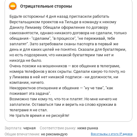
Отрицательные стороны
Будьте осторожны! 4 дня назад пригласили работать
Верстальщиком проектов на Тильде в команду к некому
Данилу Лимаеву. Обещали оформление по договору
самозанятости, однако никакого договора не сделали, только
обещания - "сделаем", "в процессе", "не переживай, тебе
заплатят". Зато затребовали сканы паспорта в первый же
день и для каких целей не понятно. Сказали для бухгалтерии,
но есть подозрения, что никакой бухгалтерии там нет и
никогда не было.
Очень похожи на мошенников — все общение в телеграме,
номера телефонов у всех скрыты. Сделали какую-то почту, но
у Лимаева в ней нет никакой подписи - ни должности, ни
компании, ничего.
Некорректное отношение и общение — "ну че там", "как
поживает эта задача".
Возможно там кому-то, что-то и платят. Но мне ничего не
заплатили. Оставаться там и верить на слово кружкам в
телеграме я не стал.
Не тратьте время и не рискуйте!
Зарплата:
черная
Соответствие рынку:
ниже рынка
Общее впечатление:
не рекомендую
Все отзывы с этого IP адреса