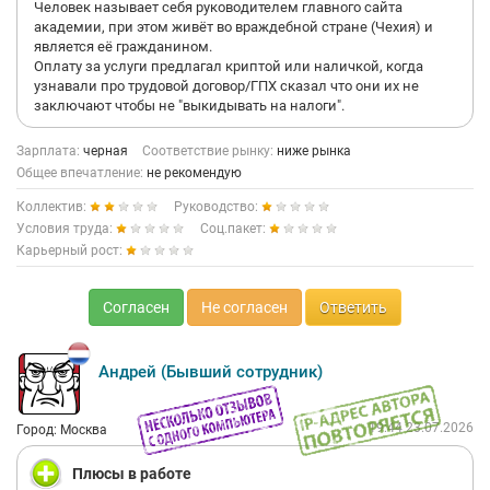
Человек называет себя руководителем главного сайта
академии, при этом живёт во враждебной стране (Чехия) и
является её гражданином.
Оплату за услуги предлагал криптой или наличкой, когда
узнавали про трудовой договор/ГПХ сказал что они их не
заключают чтобы не "выкидывать на налоги".
Зарплата:
черная
Соответствие рынку:
ниже рынка
Общее впечатление:
не рекомендую
Коллектив:
Руководство:
Условия труда:
Соц.пакет:
Карьерный рост:
Согласен
Не согласен
Ответить
Андрей (Бывший сотрудник)
19:44 23.07.2026
Город: Москва
Плюсы в работе