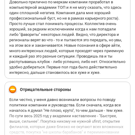
Довольно прилично по меркам компании проработал в
компьютерной академии ТОП и я не могу сказать, что здесь
один сплошной негатив. Компания дала мне хороший
профессиональный буст, но не в рамках карьерного роста).
Просто лучше стал понимать процессы. Коллектив очень
хороший, за редким исключением когда к нам попадали
либо "фавориты" некоторых людей. Видно, что директора и
регионалы верят во что - то и пытаются это передать, но увы,
на этом все и заканчивается. Новые познания в сфере айти,
много интересных людей, которые проходят через приемную
и каждый раз это разные ситуации. Проводишь лв и ты
распутываешь клубок - либо успешно, либо нет. Относительно
удобно добираться. Первые пол года было действительно
интересно, дальше становилось все хуже и хуже.
Отрицательные стороны
Если честно, у меня давно возникали вопросы по поводу
политики компании и руководства. Если сначала, когда все
началось я думал "Не плохо, круто", то чем дальше - тем хуже.
По сути весь 2025 год у академии наставление - "Быстрее,
выше, сильнее". Покупка никому не нужной ufirst, открытие
филиалов, которые даже близко не окупают всех вложенных
средств, покупка "не школы барабанов" и переименовании