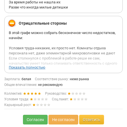
За время работы не нашла их
Разве что иногда милые детишки
Отрицательные стороны
В этой графе можно собрать бесконечное число недостатков,
начнём:
Условия труда-никакие, их просто нет. Комнаты отдыха
персонала нет, даже элементарной микроволновки не дают
Если столкнулся с проблемой в работе-реши ее сам,
начальство умеет только спихивать ответственность с одного
Показать полностью
на другого
Можешь работать за троих, но платить тебе будут меньше чем
за одного, не важно что ты выполняешь не свою работу
Зарплата:
белая
Соответствие рынку:
ниже рынка
платить тебе не положено, команда и взаимовыручка, но
Общее впечатление:
не рекомендую
работает это только в сторону к начальству, на твои проблемы
Коллектив:
Руководство:
всем пофиг))
Условия труда:
Соц.пакет:
Начальство относится ко всем как к расходному материалу,
Карьерный рост:
использовали и выбросили, о всех проблемах знаем, но не
будем с этим делать ровным счетом ничего, если хотите-
решайте сами, желательно бесплатно или за свой счет.
Согласен
Не согласен
Ответить