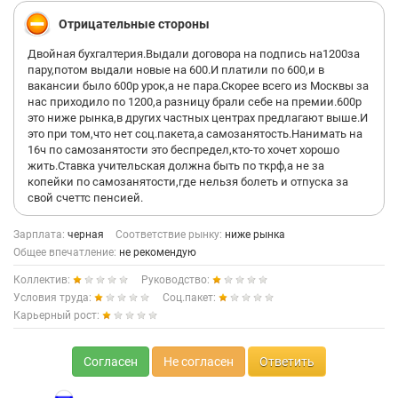
Отрицательные стороны
Двойная бухгалтерия.Выдали договора на подпись на1200за
пару,потом выдали новые на 600.И платили по 600,и в
вакансии было 600р урок,а не пара.Скорее всего из Москвы за
нас приходило по 1200,а разницу брали себе на премии.600р
это ниже рынка,в других частных центрах предлагают выше.И
это при том,что нет соц.пакета,а самозанятость.Нанимать на
16ч по самозанятости это беспредел,кто-то хочет хорошо
жить.Ставка учительская должна быть по ткрф,а не за
копейки по самозанятости,где нельзя болеть и отпуска за
свой счеттс пенсией.
Зарплата:
черная
Соответствие рынку:
ниже рынка
Общее впечатление:
не рекомендую
Коллектив:
Руководство:
Условия труда:
Соц.пакет:
Карьерный рост:
Согласен
Не согласен
Ответить