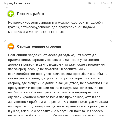
15:27 11.12.2025
Город: Геленджик
Плюсы в работе
Не плохой уровень зарплаты и можно подстроить под себя
график, есть оборудование для прогрессивной подачи
материала и методпакеты готовые
Отрицательные стороны
Полнейший бардак? нет места дл отдыха, нет места дл
приема пищи, зарплату не заплатили после увольнения,
должна проверить дз что подгрузили уже после увольнения,
что за бред, вообще не помогали в воспитании и
взаимодействии со студентами, на мои просьбы и жалобы ни
как не реагировали, допустили ситуацию агрессии в мою
сторону, где я еще и не должна защищаться, не помогают ни с
пропусками и со сроками дз, да и ситуации подмены дз на
что были жалобы не отработали, зато все перевернули и
сделали крайней меня во всем что произошло, хотя из за
запущенных проблем и не решенных, конечно ситуация стала
выходить их под контроля, детям все равно им все равно, ну я
и ушла, так еще и оплатить не могут. Соц пакета нет совсем,
ни отпуска и больничного тебе ни кто не оплатит, могут твои