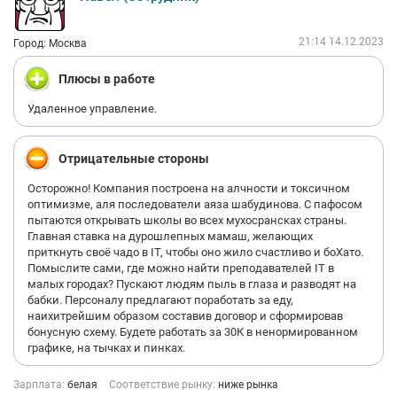
21:14 14.12.2023
Город: Москва
Плюсы в работе
Удаленное управление.
Отрицательные стороны
Осторожно! Компания построена на алчности и токсичном
оптимизме, аля последователи аяза шабудинова. С пафосом
пытаются открывать школы во всех мухосрансках страны.
Главная ставка на дурошлепных мамаш, желающих
приткнуть своё чадо в IT, чтобы оно жило счастливо и боХато.
Помыслите сами, где можно найти преподавателей IT в
малых городах? Пускают людям пыль в глаза и разводят на
бабки. Персоналу предлагают поработать за еду,
наихитрейшим образом составив договор и сформировав
бонусную схему. Будете работать за 30К в ненормированном
графике, на тычках и пинках.
Зарплата:
белая
Соответствие рынку:
ниже рынка