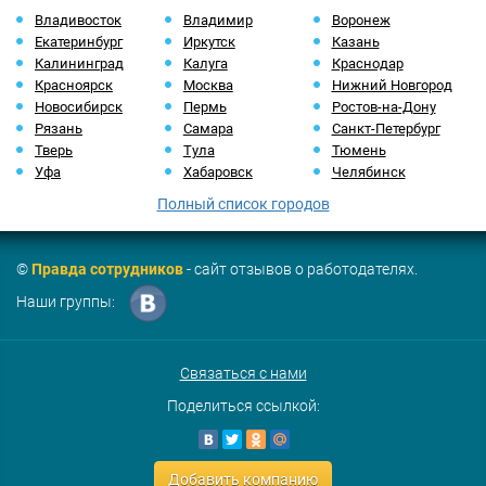
Владивосток
Владимир
Воронеж
Екатеринбург
Иркутск
Казань
Калининград
Калуга
Краснодар
Красноярск
Москва
Нижний Новгород
Новосибирск
Пермь
Ростов-на-Дону
Рязань
Самара
Санкт-Петербург
Тверь
Тула
Тюмень
Уфа
Хабаровск
Челябинск
Полный список городов
©
Правда сотрудников
- сайт отзывов о работодателях.
Наши группы:
Связаться с нами
Поделиться ссылкой:
Добавить компанию