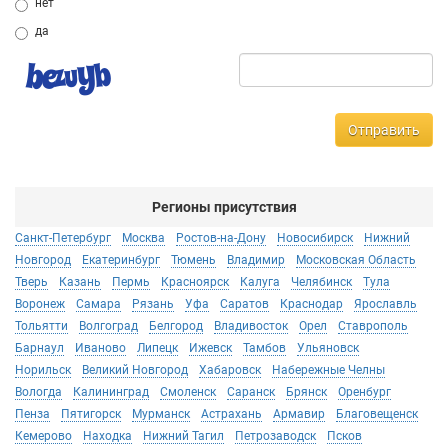
нет
да
Отправить
Регионы присутствия
Санкт-Петербург
Москва
Ростов-на-Дону
Новосибирск
Нижний
Новгород
Екатеринбург
Тюмень
Владимир
Московская Область
Тверь
Казань
Пермь
Красноярск
Калуга
Челябинск
Тула
Воронеж
Самара
Рязань
Уфа
Саратов
Краснодар
Ярославль
Тольятти
Волгоград
Белгород
Владивосток
Орел
Ставрополь
Барнаул
Иваново
Липецк
Ижевск
Тамбов
Ульяновск
Норильск
Великий Новгород
Хабаровск
Набережные Челны
Вологда
Калининград
Смоленск
Саранск
Брянск
Оренбург
Пенза
Пятигорск
Мурманск
Астрахань
Армавир
Благовещенск
Кемерово
Находка
Нижний Тагил
Петрозаводск
Псков