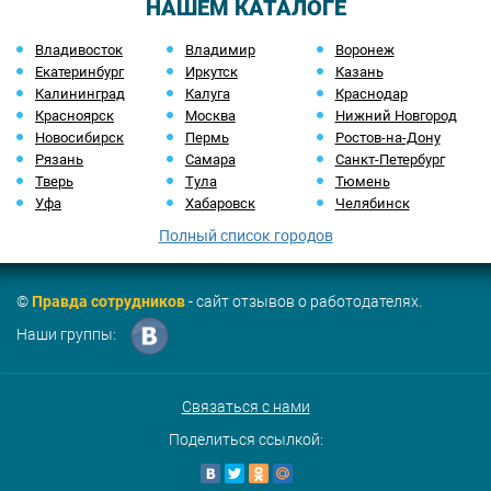
НАШЕМ КАТАЛОГЕ
Владивосток
Владимир
Воронеж
Екатеринбург
Иркутск
Казань
Калининград
Калуга
Краснодар
Красноярск
Москва
Нижний Новгород
Новосибирск
Пермь
Ростов-на-Дону
Рязань
Самара
Санкт-Петербург
Тверь
Тула
Тюмень
Уфа
Хабаровск
Челябинск
Полный список городов
©
Правда сотрудников
- сайт отзывов о работодателях.
Наши группы:
Связаться с нами
Поделиться ссылкой: