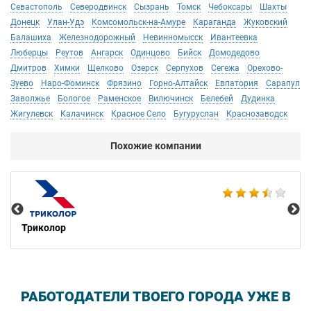
Севастополь
Северодвинск
Сызрань
Томск
Чебоксары
Шахты
Донецк
Улан-Удэ
Комсомольск-на-Амуре
Караганда
Жуковский
Балашиха
Железнодорожный
Невинномысск
Ивантеевка
Люберцы
Реутов
Ангарск
Одинцово
Бийск
Домодедово
Дмитров
Химки
Щелково
Озерск
Серпухов
Сегежа
Орехово-
Зуево
Наро-Фоминск
Фрязино
Горно-Алтайск
Евпатория
Сарапул
Заволжье
Бологое
Раменское
Вилючинск
Белебей
Дудинка
Жигулевск
Калачинск
Красное Село
Бугуруслан
Краснозаводск
Похожие компании
Ce
Триколор
РАБОТОДАТЕЛИ ТВОЕГО ГОРОДА УЖЕ В