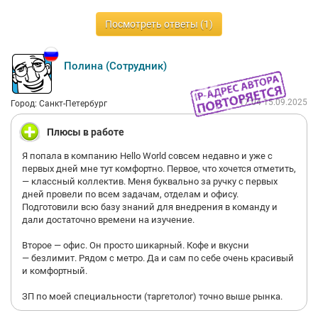
Вас никогда не будут беспокоить вне рабочего времени, здесь
Посмотреть ответы (1)
все максимально уважительны друг к другу. И свободного
времени остается достаточно.
Полина (Сотрудник)
Это отличная возможность развить и свои
преподавательские и профессиональные навыки. Даже если
я уже хорошо знала преподаваемый предмет, я набралась
17:04 15.09.2025
Город: Санкт-Петербург
много опыта обучая ему и изучая методички, в которых
бывает встречались вещи, которые я сама еще не пробовала.
Плюсы в работе
Я попала в компанию Hello World совсем недавно и уже с
первых дней мне тут комфортно. Первое, что хочется отметить,
— классный коллектив. Меня буквально за ручку с первых
дней провели по всем задачам, отделам и офису.
Подготовили всю базу знаний для внедрения в команду и
дали достаточно времени на изучение.
Второе — офис. Он просто шикарный. Кофе и вкусни
— безлимит. Рядом с метро. Да и сам по себе очень красивый
и комфортный.
ЗП по моей специальности (таргетолог) точно выше рынка.