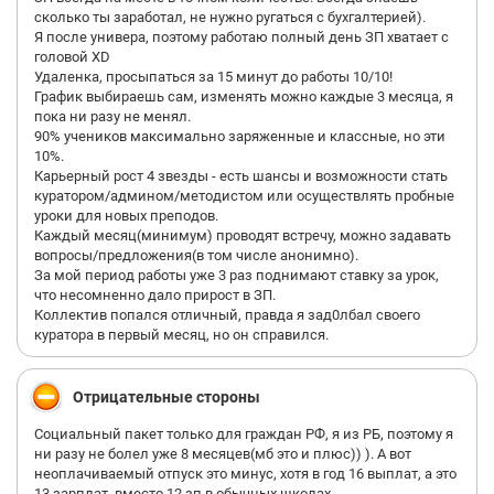
сколько ты заработал, не нужно ругаться с бухгалтерией).
Я после универа, поэтому работаю полный день ЗП хватает с
головой XD
Удаленка, просыпаться за 15 минут до работы 10/10!
График выбираешь сам, изменять можно каждые 3 месяца, я
пока ни разу не менял.
90% учеников максимально заряженные и классные, но эти
10%.
Карьерный рост 4 звезды - есть шансы и возможности стать
куратором/админом/методистом или осуществлять пробные
уроки для новых преподов.
Каждый месяц(минимум) проводят встречу, можно задавать
вопросы/предложения(в том числе анонимно).
За мой период работы уже 3 раз поднимают ставку за урок,
что несомненно дало прирост в ЗП.
Коллектив попался отличный, правда я зад0лбал своего
куратора в первый месяц, но он справился.
Отрицательные стороны
Социальный пакет только для граждан РФ, я из РБ, поэтому я
ни разу не болел уже 8 месяцев(мб это и плюс)) ). А вот
неоплачиваемый отпуск это минус, хотя в год 16 выплат, а это
13 зарплат, вместо 12 зп в обычных школах.