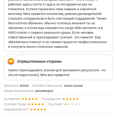
и т.д. Но платят тебе не за часы с 10 до 18, а по фиксации
работаю здесь почти 2 года и за это время ни раз не
времени.
пожалела. Успела прокачать свои навыки и научиться
- Преподаватели работают с особенными детьми без доплат,
многому. Мне нравится коллектив, умение руководителей
хотя мне известно, что этот вопрос ставился на обсуждение.
слышать сотрудников и быть настоящей поддержкой. Также
Но руководство решило не доплачивать педагогам, т.к. они не
бесплатное обучение, обычно платишь вначале ты за
требовали выплат.
обучение, а потом еще неизвестно когда тебе заплатят, а в
HWS платят с первого реального урока. Если человек
ответственный и прикладывает усилия - это заметят. Ему
обязательно помогут и он сможет вырости профессионально
и получить много полезных навыков.
Отрицательные стороны
Нужно прикладывать усилия для желаемого результата - но
это не недостаток)) Мне все нравится!
Зарплата:
белая
Соответствие рынку:
выше рынка
Общее впечатление:
рекомендую
Коллектив:
Руководство:
Условия труда:
Соц.пакет:
Карьерный рост: