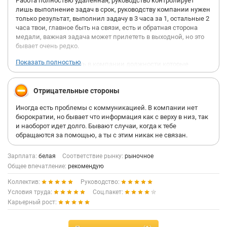
Работа полностью удаленная, руководство контролирует
лишь выполнение задач в срок, руководству компании нужен
только результат, выполнил задачу в 3 часа за 1, остальные 2
часа твои, главное быть на связи, есть и обратная сторона
медали, важная задача может прилететь в выходной, но это
бывает очень редко.
Показать полностью
Важно учесть, что есть в компании должности которые
привязаны к определенному времени, обычно это сотрудники
которые так или иначе коммуницируют с клиентами.
Отрицательные стороны
Руководство всегда открыто к идеям и к обратной связи,
Иногда есть проблемы с коммуникацией. В компании нет
можно в любой момент, написать любому сотруднику, даже
бюрократии, но бывает что информация как с верху в низ, так
генеральному и он ответит и поможет решить ту или иную
и наоборот идет долго. Бывают случаи, когда к тебе
проблему.
обращаются за помощью, а ты с этим никак не связан.
В компании ценятся проактивность, креативность и
исполнительность.
Зарплата:
белая
Соответствие рынку:
рыночное
Общее впечатление:
рекомендую
Если у тебя есть желание и потенциал для роста, то тебе
Коллектив:
Руководство:
всегда помогут и подскажут. Компания быстро растет и
развивается, что способствует быстрому карьерному росту не
Условия труда:
Соц.пакет:
только внутри отдела, но и в других отделах.
Карьерный рост:
За 3 года я со специалиста по автоматизации перешел на