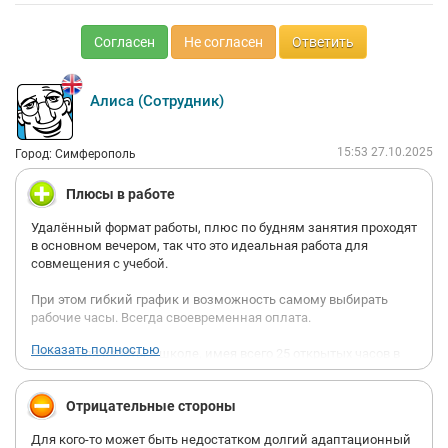
Согласен
Не согласен
Ответить
Алиса (Сотрудник)
15:53 27.10.2025
Город: Симферополь
Плюсы в работе
Удалённый формат работы, плюс по будням занятия проходят
в основном вечером, так что это идеальная работа для
совмещения с учебой.
При этом гибкий график и возможность самому выбирать
рабочие часы. Всегда своевременная оплата.
Показать полностью
За полгода работы в школе, имея всего 25 открытых часов в
неделю, я смогла повысить свою часовую ставку по двум из
трех возможных способов, благодаря чему зарплата
Отрицательные стороны
значительно повысилась. И ставка в школе сама со
временем увеличивается и за то время что я работаю, уже
Для кого-то может быть недостатком долгий адаптационный
минимум один раз базовая ставка повышалась.