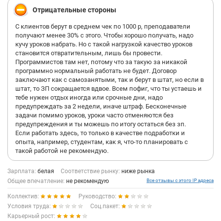
Отрицательные стороны
С клиентов берут в среднем чек по 1000 р, преподаватели
получают менее 30% с этого. Чтобы хорошо получать, надо
кучу уроков набрать. Но с такой нагрузкой качество уроков
становится отвратительным, лишь бы провести.
Программистов там нет, потому что за такую за никакой
программно нормальный работать не будет. Договор
заключают как с самозанятыми, так и берут в штат, но если в
штат, то ЗП сокращается вдвое. Всем пофиг, что ты устаешь и
тебе нужен отдых иногда или срочные дни, надо
предупреждать за 2 недели, иначе штраф. Бесконечные
задачи помимо уроков, уроки часто отменяются без
предупреждения и ты можешь по итогу остаться без зп.
Если работать здесь, то только в качестве подработки и
опыта, например, студентам, как я, что-то планировать с
такой работой не рекомендую.
Зарплата:
белая
Соответствие рынку:
ниже рынка
Общее впечатление:
не рекомендую
Все отзывы с этого IP адреса
Коллектив:
Руководство:
Условия труда:
Соц.пакет:
Карьерный рост: