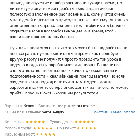
период, на обучение и набор расписания уходит время, но
лично я уже спустя месяц работы имела практически
При этом есть возможность зарабатывать дополнительные
полностью заполненное расписание. В школе учится очень
деньги через корпоративные программы.
много детей и постоянно приходят новые, поэтому тут только
ответственность преподавателя в том, чтобы иметь больше
Спустя время можно претендовать на другие должности: мне
открытых часов в востребованное детьми время, чтобы
спустя четыре месяца работы предложили должность
расписание заполнялось быстро.
куратора, а спустя полгода работы преподавателем мне
предложили должность дизайнера в штате маркетингового
Ну и даже несмотря на то, что это может быть подработка, на
отдела. При этом постоянно открывается много других
нее все равно нужно иметь силы и время, как на любую
возможностей и вакансий внутри школы.
другую работу. Не получится просто проводить три урока в
неделю и отдыхать, зарабатывая миллионы. В школе все
Даже есть возможность самостоятельно пройти обучение на
очень ответственно относятся к качеству образования и
любое из направлений преподаваемых в школе, чтобы после
подготовленности и квалификации преподавателя. Но если
получения сертификата, иметь возможность преподавать что-
разделять этот подход и не считать. что здесь можно
то новое.
заработать какие-то супер легкие деньги из ничего, то можно
прийти к очень и очень хорошим результатам.
В школе очень дружелюбный и поддерживающий коллектив,
всегда доступна поддержка по любым вопросам, от
технических до педагогических, всегда чувствуешь добрый
Зарплата:
белая
Соответствие рынку:
рыночное
вайб.
Общее впечатление:
рекомендую
Все отзывы с этого IP адреса
Коллектив:
Руководство:
Очень хорошая база знаний внутри компании и
автоматизация процессов. Все очень понятно, на каждый
Условия труда:
Соц.пакет:
вопрос есть ответ, все корпоративные платформы исправно
Карьерный рост:
работают и постоянно улучшаются.