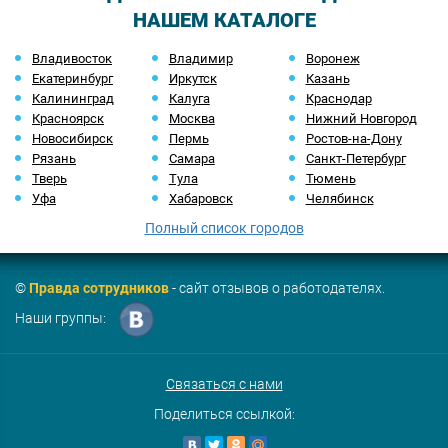
НАШЕМ КАТАЛОГЕ
Владивосток
Владимир
Воронеж
Екатеринбург
Иркутск
Казань
Калининград
Калуга
Краснодар
Красноярск
Москва
Нижний Новгород
Новосибирск
Пермь
Ростов-на-Дону
Рязань
Самара
Санкт-Петербург
Тверь
Тула
Тюмень
Уфа
Хабаровск
Челябинск
Полный список городов
©
Правда сотрудников
- сайт отзывов о работодателях.
Наши группы:
Связаться с нами
Поделиться ссылкой: