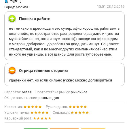
15:51 23.12.2019
Город: Москва
Плюсы в работе
нет никакого дрес-кода и это супер, офис хороший, работаем в
опэнспейс, но пространство распределено разумно и чувства
муравейника нет, хотя и шумновато))) находится офис рядом
с метро и добираюсь до работы за двадцать минут. Соц.пакет
стандартный, как и во многих других компаниях сейчас этим
никого не удивишь, а вот шансы для роста тут серьезные.
Отрицательные стороны
удаленки нет, но если сильно нужно можно договориться
Зарплата:
белая
Соответствие рынку:
рыночное
Общее впечатление:
рекомендую
Коллектив:
Руководство:
Условия труда:
Соц.пакет:
Карьерный рост: