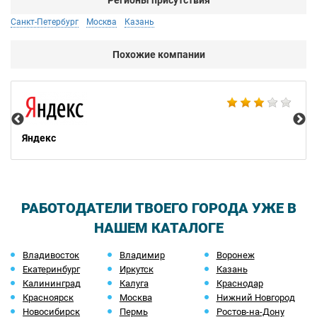
Регионы присутствия
Санкт-Петербург
Москва
Казань
Похожие компании
Ac
Яндекс
РАБОТОДАТЕЛИ ТВОЕГО ГОРОДА УЖЕ В
НАШЕМ КАТАЛОГЕ
Владивосток
Владимир
Воронеж
Екатеринбург
Иркутск
Казань
Калининград
Калуга
Краснодар
Красноярск
Москва
Нижний Новгород
Новосибирск
Пермь
Ростов-на-Дону