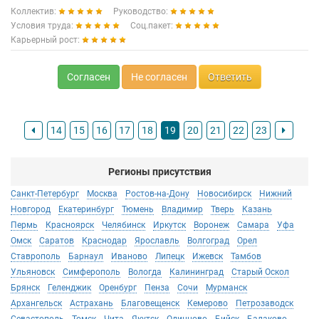
Коллектив:
Руководство:
Условия труда:
Соц.пакет:
Карьерный рост:
Согласен
Не согласен
Ответить
14
15
16
17
18
19
20
21
22
23
Регионы присутствия
Санкт-Петербург
Москва
Ростов-на-Дону
Новосибирск
Нижний
Новгород
Екатеринбург
Тюмень
Владимир
Тверь
Казань
Пермь
Красноярск
Челябинск
Иркутск
Воронеж
Самара
Уфа
Омск
Саратов
Краснодар
Ярославль
Волгоград
Орел
Ставрополь
Барнаул
Иваново
Липецк
Ижевск
Тамбов
Ульяновск
Симферополь
Вологда
Калининград
Старый Оскол
Брянск
Геленджик
Оренбург
Пенза
Сочи
Мурманск
Архангельск
Астрахань
Благовещенск
Кемерово
Петрозаводск