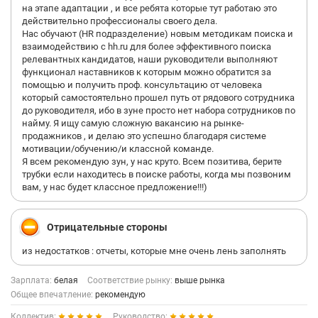
на этапе адаптации , и все ребята которые тут работаю это
действительно профессионалы своего дела.
Нас обучают (HR подразделение) новым методикам поиска и
взаимодействию с hh.ru для более эффективного поиска
релевантных кандидатов, наши руководители выполняют
функционал наставников к которым можно обратится за
помощью и получить проф. консультацию от человека
который самостоятельно прошел путь от рядового сотрудника
до руководителя, ибо в зуне просто нет набора сотрудников по
найму. Я ищу самую сложную вакансию на рынке-
продажников , и делаю это успешно благодаря системе
мотивации/обучению/и классной команде.
Я всем рекомендую зун, у нас круто. Всем позитива, берите
трубки если находитесь в поиске работы, когда мы позвоним
вам, у нас будет классное предложение!!!)
Отрицательные стороны
из недостатков : отчеты, которые мне очень лень заполнять
Зарплата:
белая
Соответствие рынку:
выше рынка
Общее впечатление:
рекомендую
Коллектив:
Руководство: