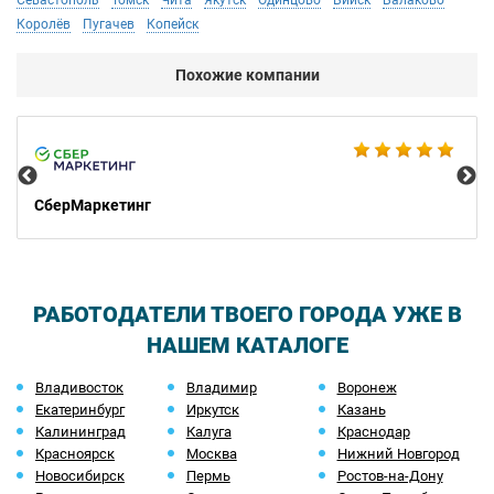
Севастополь
Томск
Чита
Якутск
Одинцово
Бийск
Балаково
Королёв
Пугачев
Копейск
Похожие компании
De
СберМаркетинг
РАБОТОДАТЕЛИ ТВОЕГО ГОРОДА УЖЕ В
НАШЕМ КАТАЛОГЕ
Владивосток
Владимир
Воронеж
Екатеринбург
Иркутск
Казань
Калининград
Калуга
Краснодар
Красноярск
Москва
Нижний Новгород
Новосибирск
Пермь
Ростов-на-Дону