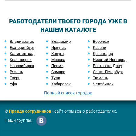
РАБОТОДАТЕЛИ ТВОЕГО ГОРОДА УЖЕ В
НАШЕМ КАТАЛОГЕ
Владивосток
Владимир
Воронеж
Екатеринбург
Иркутск
Казань
Калининград
Калуга
Краснодар
Красноярск
Москва
Нижний Новгород
Новосибирск
Пермь
Ростов-на-Дону
Рязань
Самара
Санкт-Петербург
Тверь
Тула
Тюмень
Уфа
Хабаровск
Челябинск
Полный список городов
©
Правда сотрудников
- сайт отзывов о работодателях.
Наши группы: