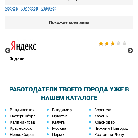
Москва
Белгород
Саранск
Похожие компании
Ac
Яндекс
РАБОТОДАТЕЛИ ТВОЕГО ГОРОДА УЖЕ В
НАШЕМ КАТАЛОГЕ
Владивосток
Владимир
Воронеж
Екатеринбург
Иркутск
Казань
Калининград
Калуга
Краснодар
Красноярск
Москва
Нижний Новгород
Новосибирск
Пермь
Ростов-на-Дону