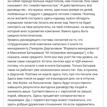
за собой гораздо больше недостатков, чем плюсов. Они сами
называют это "семейственностью". И действительно, всё
руководство - это мужья, жены, крестные матери их детей,
любовницы и подруги с двадцати летним стажем. Поэтому,
если желаете построить здесь карьеру, нужно обладать
изрядным талантом лизать им всем зад. Никто не будет
смотреть на твои результаты, на твой потенциал, на вклад,
который внес в развитие компании. Важно здесь быть
среднестатистическим.
Уровень руководящего состава, несмотря на то, что
сотрудниками этой компании написано 2 книги по
менеджменту (Тимуром Дергуновым "Формула менеджмента"
и Максимом Батыревым "45 татуировок менеджера"), я бы
сказала, ниже среднего. Хотя они ему учат! На том уровне, на
каком сами находятся. Кстати, многие идут в ЧДК именно
потому, что узнали о нем в книге Батырева. Только Батырев
тамм не работает уже оооооооочень много лет. Как, в прочем,
и Дергунов. Поэтому не ищите здесь того, про что писали они.
Здесь вам покоя не дадут ни в выходные дни, ни в отпуске,
ни, тем более, на больничном. Здесь будут искусственно
завышать результаты выгодных руководству людей и
занимать ваши. Соответственно и с зарплатой не грешат,
порой, обмануть. Здесь процветает соперничество и
лицемерие. Да, с первого взгляда может показаться, что
здесь добрые дружеские отношения. Но если задержитесь