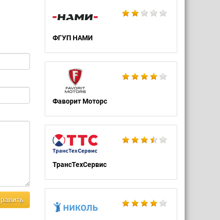
ФГУП НАМИ
Фаворит Моторс
ТрансТехСервис
равить