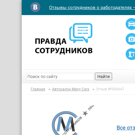
Отзывы сотрудников о работодателях 
Найти
Главная
Автосалон Many Cars
Отзыв №590647
Все от