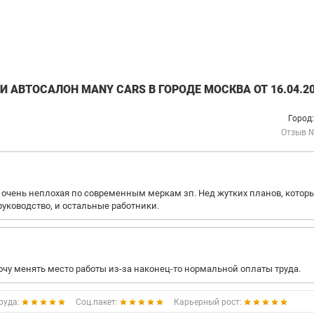
 АВТОСАЛОН MANY CARS В ГОРОДЕ МОСКВА ОТ 16.04.2
Город
Отзыв 
 очень неплохая по современным меркам зп. Нед жутких планов, котор
уководство, и остальные работники.
очу менять место работы из-за наконец-то нормальной оплаты труда.
руда:
Соц.пакет:
Карьерный рост: