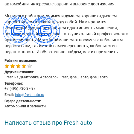
автомобили, интересные задачи и высокие достижения.
Мы много работаем, учимся и думаем, хорошо отдыхаем,
зарабатываем и ладим между собой. Нам нравится
командный дух, но не нравится однотипность мышления,
поэтому каждый сотрудник – это уникальный профессионал и
яркая личность. Мы с пониманием относимся к небольшим
недостаткам, таким как самоуверенность, любопытство,
педантичность. И обязательно найдем, как их применить.
Рейтинг компании:
Другие названия:
Fresh на Дмитровке, Автосалон Fresh, фреш авто, фрешавто
Телефоны:
+7 (495) 730-37-37
Email:
info@freshauto.ru
Сфера деятельности:
Автомобили и запчасти
Написать отзыв про Fresh auto