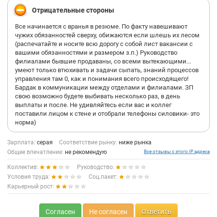
Отрицательные стороны
Все начинается с вранья в резюме. По факту навешивают
чужих обязанностей сверху, обижаются если шлешь их лесом
(распечатайте и носите всю дорогу с собой лист вакансии с
вашими обязанностями и размером з.п.) Руководство
филиалами бывшие продаваны, со всеми вытекающими...
умеют только втюхивать и задачи сыпать, знаний процессов
управления там 0, как и понимания всего происходящего!
Бардак в коммуникации между отделами и филиалами. ЗП
свою возможно будете выбивать несколько раз, в день
выплаты и после. Не удивляйтесь если вас и коллег
поставили лицом к стене и отобрали телефоны силовики- это
норма)
Зарплата:
серая
Соответствие рынку:
ниже рынка
Общее впечатление:
не рекомендую
Все отзывы с этого IP адреса
Коллектив:
Руководство:
Условия труда:
Соц.пакет:
Карьерный рост:
Согласен
Не согласен
Ответить