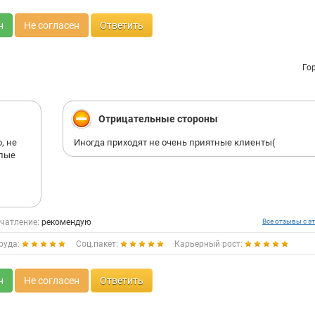
н
Не согласен
Ответить
Го
Отрицательные стороны
, не
Иногда приходят не очень приятные клиенты(
слые
чатление:
рекомендую
Все отзывы с эт
руда:
Соц.пакет:
Карьерный рост:
н
Не согласен
Ответить