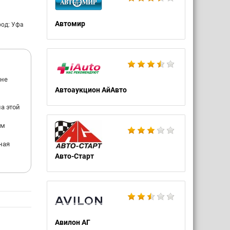
Автомир
род: Уфа
 не
Автоаукцион АйАвто
на этой
ом
ная
Авто-Старт
Авилон АГ