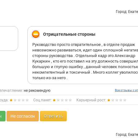
Город: Екат
Отрицательные стороны
Руководство просто отвратительное , в отделе продаж
невозможно развиваться, идет один сплошной негатив
стороны руководства . Отдельный кадр это Александр
Кукаркин , кто его поставил на эту должность соверши
большую и глупую ошибку , данный человек полность
некомпетентный и токсичный . Много коллег уволилос
только из-за него .
впечатление:
не рекомендую
Все отзывы с эт
руда:
Соц.пакет:
Карьерный рост:
н
Не согласен
Ответить
Город: Екат