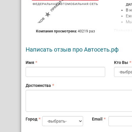
ди
В 
Еж
Мы
Главная 
Компания просмотрена:
40219 раз
высоко ц
Преимуще
Написать отзыв про Автосеть.рф
ра
ро
Имя
Кто Вы
оф
пла
си
ре
Достоинства
сп
на
Будем ра
Город
Email