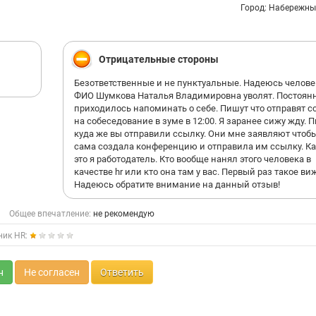
Город: Набережны
Отрицательные стороны
Безответственные и не пунктуальные. Надеюсь челове
ФИО Шумкова Наталья Владимировна уволят. Постоян
приходилось напоминать о себе. Пишут что отправят с
на собеседование в зуме в 12:00. Я заранее сижу жду. 
куда же вы отправили ссылку. Они мне заявляют чтобы
сама создала конференцию и отправила им ссылку. Ка
это я работодатель. Кто вообще нанял этого человека в
качестве hr или кто она там у вас. Первый раз такое виж
Надеюсь обратите внимание на данный отзыв!
Общее впечатление:
не рекомендую
ник HR:
н
Не согласен
Ответить