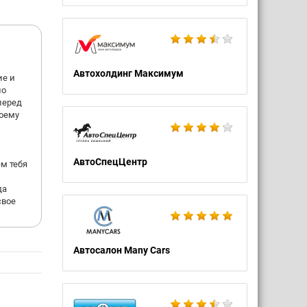
Автохолдинг Максимум
ие и
по
перед
воему
АвтоСпецЦентр
ем тебя
да
свое
Автосалон Many Cars