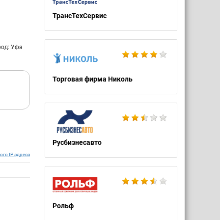
ТрансТехСервис
род: Уфа
Торговая фирма Николь
Русбизнесавто
ого IP адреса
Рольф