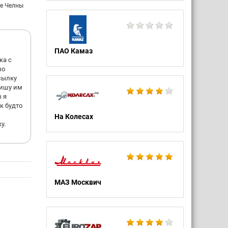
е Челны
ПАО Камаз
ка с
но
сылку
Пишу им
 я
к будто
На Колесах
у.
МАЗ Москвич