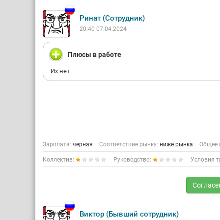
Ринат (Сотрудник)
20:40 07.04.2024
Плюсы в работе
Их нет
Зарплата:
черная
Соответствие рынку:
ниже рынка
Общее 
Коллектив:
Руководство:
Условия т
Согласе
Виктор (Бывший сотрудник)