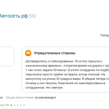
Автосеть.рф
(56)
Город
Отрицательные стороны
Договорились о собеседовании. По итогу пришла к
назначенному времени , потратив время на дорогу с п
1 час плюс ждала 30 минут. В итоге сотрудник по подб
персонала просто трубки не брала, игнор полный. На
минуточку на улице 32 градуса жары. В общем теперь 
почему у них текучка. Компания не заинтересована в
сотрудниках. Не советую
ка
Общее впечатление:
не рекомендую
ник HR: