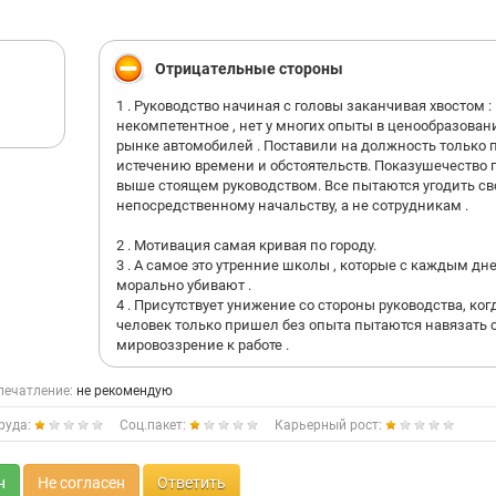
Отрицательные стороны
1 . Руководство начиная с головы заканчивая хвостом :
некомпетентное , нет у многих опыты в ценообразован
рынке автомобилей . Поставили на должность только 
истечению времени и обстоятельств. Показушечество 
выше стоящем руководством. Все пытаются угодить с
непосредственному начальству, а не сотрудникам .
2 . Мотивация самая кривая по городу.
3 . А самое это утренние школы , которые с каждым дн
морально убивают .
4 . Присутствует унижение со стороны руководства, ког
человек только пришел без опыта пытаются навязать 
мировоззрение к работе .
печатление:
не рекомендую
руда:
Соц.пакет:
Карьерный рост:
н
Не согласен
Ответить