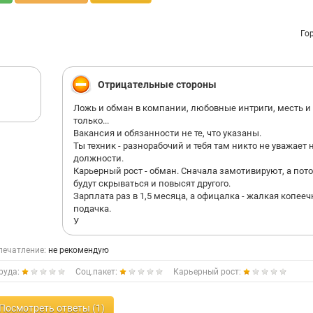
Го
Отрицательные стороны
Ложь и обман в компании, любовные интриги, месть и
только...
Вакансия и обязанности не те, что указаны.
Ты техник - разнорабочий и тебя там никто не уважает 
должности.
Карьерный рост - обман. Сначала замотивируют, а пот
будут скрываться и повысят другого.
Зарплата раз в 1,5 месяца, а офицалка - жалкая копееч
подачка.
У
печатление:
не рекомендую
руда:
Соц.пакет:
Карьерный рост:
Посмотреть ответы (1)