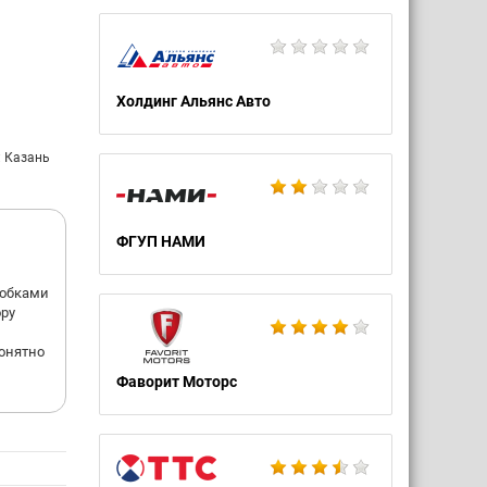
Холдинг Альянс Авто
: Казань
ФГУП НАМИ
робками
ору
понятно
Фаворит Моторс