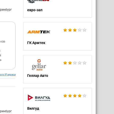
еринбург
евро-зап
 со
ГК Армтек
л
ю
ь
ого IP адреса
Геллар Авто
Вилгуд
еринбург