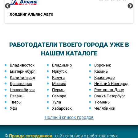
Холдинг Альянс Авто
РАБОТОДАТЕЛИ ТВОЕГО ГОРОДА УЖЕ В
НАШЕМ КАТАЛОГЕ
Владивосток
Владимир
Воронеж
Екатеринбург
Иркутск
Казань
Калининград
Калуга
Краснодар
Красноярск
Москва
Нижний Новгород
Новосибирск
Пермь
Ростов-на-Дону
Рязань
Самара
Санкт-Петербург
Тверь
Тула
Тюмень
Уфа
Хабаровск
Челябинск
Полный список городов
©
Правда сотрудников
- сайт отзывов о работодателях.