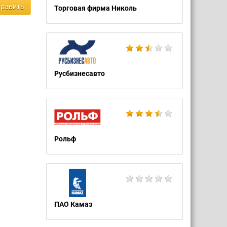
равить
Торговая фирма Николь
Русбизнесавто
Рольф
ПАО Камаз