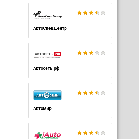
АвтоСпецЦентр
Автосеть.рф
Автомир