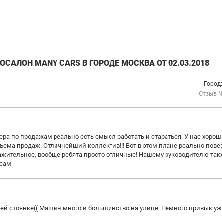
САЛОН MANY CARS В ГОРОДЕ МОСКВА ОТ 02.03.2018
Город
Отзыв 
ра по продажам реально есть смысл работать и стараться. У нас хорош
бъема продаж. Отличнейший коллектив!!! Вот в этом плане реально пове
ажительное, вообще ребята просто отличные! Нашему руководителю так
осам
шей стоянке(( Машин много и большинство на улице. Немного привык уж