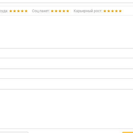
руда:
Соц.пакет:
Карьерный рост: