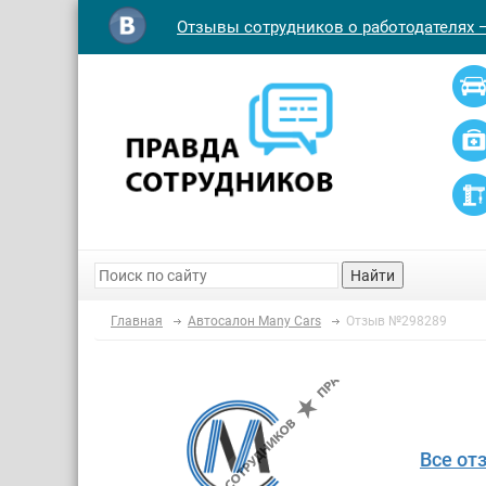
Отзывы сотрудников о работодателях 
Найти
Главная
Автосалон Many Cars
Отзыв №298289
Все от