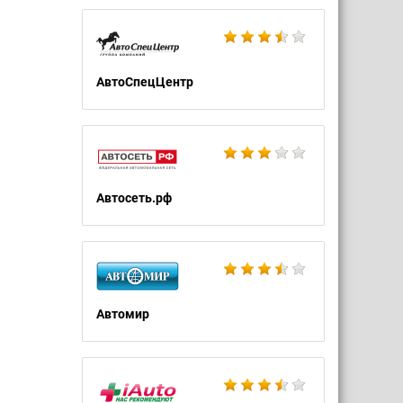
АвтоСпецЦентр
Автосеть.рф
Автомир