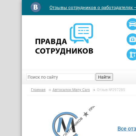
Отзывы сотрудников о работодателях 
Найти
Главная
Автосалон Many Cars
Отзыв №297285
Все от