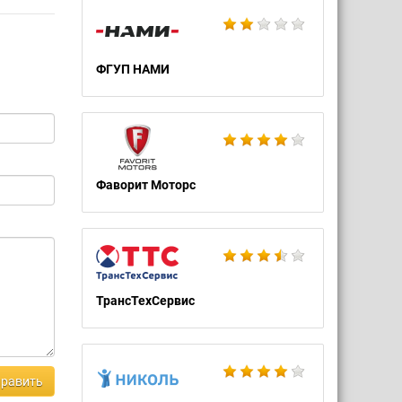
ФГУП НАМИ
Фаворит Моторс
ТрансТехСервис
равить