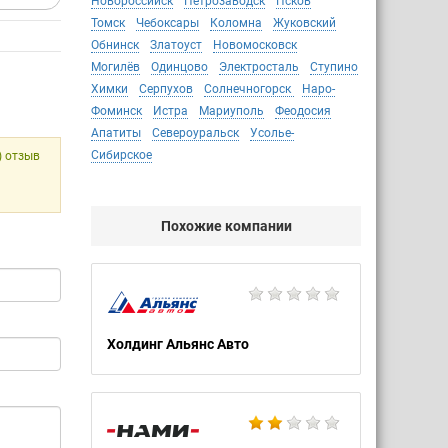
Новороссийск
Петрозаводск
Псков
Томск
Чебоксары
Коломна
Жуковский
Обнинск
Златоуст
Новомосковск
Могилёв
Одинцово
Электросталь
Ступино
Химки
Серпухов
Солнечногорск
Наро-
Фоминск
Истра
Мариуполь
Феодосия
Апатиты
Североуральск
Усолье-
Сибирское
) отзыв
Похожие компании
Холдинг Альянс Авто