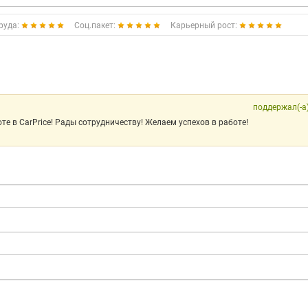
руда:
Соц.пакет:
Карьерный рост:
поддержал(-а
те в CarPrice! Рады сотрудничеству! Желаем успехов в работе!