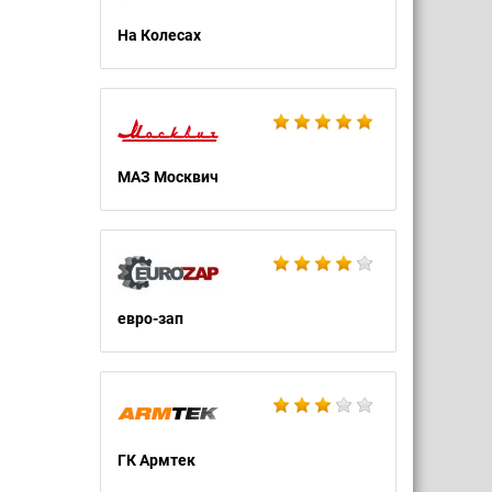
На Колесах
МАЗ Москвич
евро-зап
ГК Армтек