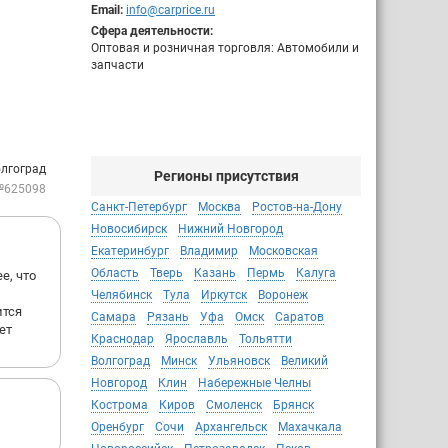
Email:
info@carprice.ru
Сфера деятельности:
Оптовая и розничная торговля: Автомобили и
запчасти
олгоград
Регионы присутствия
№625098
Санкт-Петербург
Москва
Ростов-на-Дону
Новосибирск
Нижний Новгород
Екатеринбург
Владимир
Московская
Область
Тверь
Казань
Пермь
Калуга
е, что
Челябинск
Тула
Иркутск
Воронеж
ится
Самара
Рязань
Уфа
Омск
Саратов
ет
Краснодар
Ярославль
Тольятти
Волгоград
Минск
Ульяновск
Великий
Новгород
Клин
Набережные Челны
Кострома
Киров
Смоленск
Брянск
Оренбург
Сочи
Архангельск
Махачкала