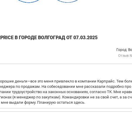
ICE В ГОРОДЕ ВОЛГОГРАД ОТ 07.03.2025
Город: В
Отзыв 
орошие деньги—все это меня привлекло в компании Карпрайс. Тем боле
енеджера по продажам. На собеседовании мне рассказали подробно про
мпании трудоустройство на законных основаниях, согласно ТК. Мне нрав
гионах (я менеджер по закупкам). Командировки не за свой счет, а за сч
 мне выдали форму. Планирую остаться здесь.