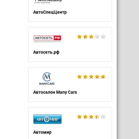
АвтоСпецЦентр
Автосеть.рф
Автосалон Many Cars
Автомир