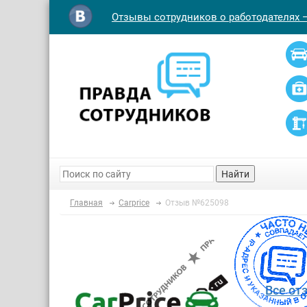
Отзывы сотрудников о работодателях 
Найти
Главная
Carprice
Отзыв №625098
Все от