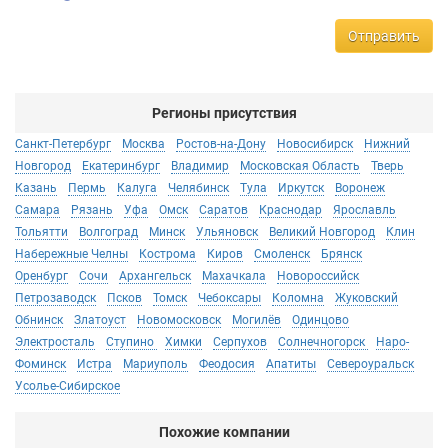
Отправить
Регионы присутствия
Санкт-Петербург
Москва
Ростов-на-Дону
Новосибирск
Нижний
Новгород
Екатеринбург
Владимир
Московская Область
Тверь
Казань
Пермь
Калуга
Челябинск
Тула
Иркутск
Воронеж
Самара
Рязань
Уфа
Омск
Саратов
Краснодар
Ярославль
Тольятти
Волгоград
Минск
Ульяновск
Великий Новгород
Клин
Набережные Челны
Кострома
Киров
Смоленск
Брянск
Оренбург
Сочи
Архангельск
Махачкала
Новороссийск
Петрозаводск
Псков
Томск
Чебоксары
Коломна
Жуковский
Обнинск
Златоуст
Новомосковск
Могилёв
Одинцово
Электросталь
Ступино
Химки
Серпухов
Солнечногорск
Наро-
Фоминск
Истра
Мариуполь
Феодосия
Апатиты
Североуральск
Усолье-Сибирское
Похожие компании