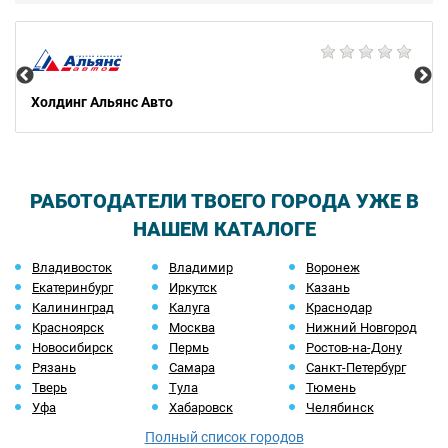
AG
Холдинг Альянс Авто
РАБОТОДАТЕЛИ ТВОЕГО ГОРОДА УЖЕ В
НАШЕМ КАТАЛОГЕ
Владивосток
Владимир
Воронеж
Екатеринбург
Иркутск
Казань
Калининград
Калуга
Краснодар
Красноярск
Москва
Нижний Новгород
Новосибирск
Пермь
Ростов-на-Дону
Рязань
Самара
Санкт-Петербург
Тверь
Тула
Тюмень
Уфа
Хабаровск
Челябинск
Полный список городов