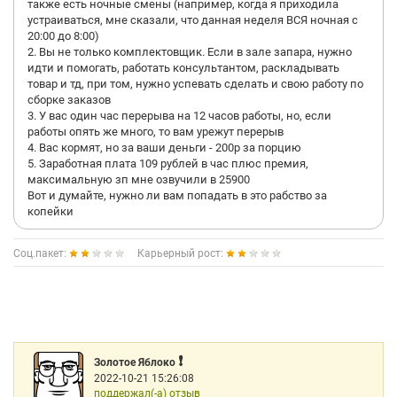
также есть ночные смены (например, когда я приходила
устраиваться, мне сказали, что данная неделя ВСЯ ночная с
20:00 до 8:00)
2. Вы не только комплектовщик. Если в зале запара, нужно
идти и помогать, работать консультантом, раскладывать
товар и тд, при том, нужно успевать сделать и свою работу по
сборке заказов
3. У вас один час перерыва на 12 часов работы, но, если
работы опять же много, то вам урежут перерыв
4. Вас кормят, но за ваши деньги - 200р за порцию
5. Заработная плата 109 рублей в час плюс премия,
максимальную зп мне озвучили в 25900
Вот и думайте, нужно ли вам попадать в это рабство за
копейки
Соц.пакет:
Карьерный рост:
❗️
Золотое Яблоко
2022-10-21 15:26:08
поддержал(-а) отзыв