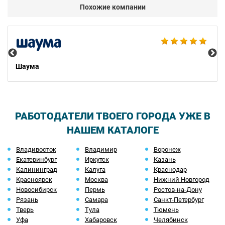
Похожие компании
Est
Шаума
РАБОТОДАТЕЛИ ТВОЕГО ГОРОДА УЖЕ В
НАШЕМ КАТАЛОГЕ
Владивосток
Владимир
Воронеж
Екатеринбург
Иркутск
Казань
Калининград
Калуга
Краснодар
Красноярск
Москва
Нижний Новгород
Новосибирск
Пермь
Ростов-на-Дону
Рязань
Самара
Санкт-Петербург
Тверь
Тула
Тюмень
Уфа
Хабаровск
Челябинск