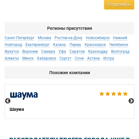
Отправить
Регионы присутствия
Санкт-Петербург
Москва
Ростов-на-Дону
Новосибирск
Нижний
Новгород
Екатеринбург
Казань
Пермь
Красноярск
Челябинск
Иркутск
Воронеж
Самара
Уфа
Саратов
Краснодар
Волгоград
Алматы
Минск
Хабаровск
Сургут
Сочи
Астана
Истра
Похожие компании
Est
Шаума