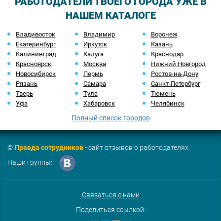
РАБОТОДАТЕЛИ ТВОЕГО ГОРОДА УЖЕ В
НАШЕМ КАТАЛОГЕ
Владивосток
Владимир
Воронеж
Екатеринбург
Иркутск
Казань
Калининград
Калуга
Краснодар
Красноярск
Москва
Нижний Новгород
Новосибирск
Пермь
Ростов-на-Дону
Рязань
Самара
Санкт-Петербург
Тверь
Тула
Тюмень
Уфа
Хабаровск
Челябинск
Полный список городов
©
Правда сотрудников
- сайт отзывов о работодателях.
Наши группы:
Связаться с нами
Поделиться ссылкой: