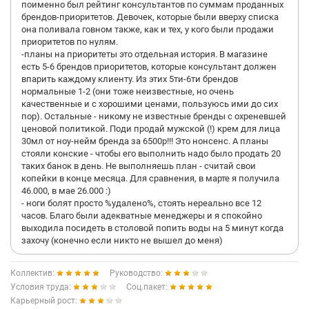
поименно был рейтинг консультантов по суммам проданных
брендов-приоритетов. Девочек, которые были вверху списка
она поливала говном также, как и тех, у кого были продажи
приоритетов по нулям.
-планы на приоритеты это отдельная история. В магазине
есть 5-6 брендов приоритетов, которые консультант должен
впарить каждому клиенту. Из этих 5ти-6ти брендов
нормальные 1-2 (они тоже неизвестные, но очень
качественные и с хорошими ценами, пользуюсь ими до сих
пор). Остальные - никому не известные бренды с охреневшей
ценовой политикой. Поди продай мужской (!) крем для лица
30мл от ноу-нейм бренда за 6500р!!! Это нонсенс. А планы
стояли конские - чтобы его выполнить надо было продать 20
таких банок в день. Не выполняешь план - считай свои
копейки в конце месяца. Для сравнения, в марте я получила
46.000, в мае 26.000 :)
- ноги болят просто %удалено%, стоять нереально все 12
часов. Благо были адекватные менеджеры и я спокойно
выходила посидеть в столовой попить воды на 5 минут когда
захочу (конечно если никто не вышел до меня)
Коллектив:
Руководство:
Условия труда:
Соц.пакет:
Карьерный рост: