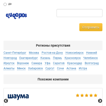
да
Отправить
Регионы присутствия
Санкт-Петербург
Москва
Ростов-на-Дону
Новосибирск
Нижний
Новгород
Екатеринбург
Казань
Пермь
Красноярск
Челябинск
Иркутск
Воронеж
Самара
Уфа
Саратов
Краснодар
Волгоград
Алматы
Минск
Хабаровск
Сургут
Сочи
Астана
Истра
Похожие компании
Est