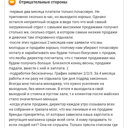
Отрицательные стороны
-первые два месяца платили только почасовую. Не
припомню сколько в час, но выходило хорошо. Однако
остался неприятный осадок в виде того что мой самый
загруженный отдел с самыми высокими продажами получил
столько же, сколько отдел, в котором самые низкие продажи
и девочки там откровенно отдыхали.
-после этих чудесных 2 месяцев нам заявили что мы
молодцы и продаём хорошо, поэтому нам убирают почасовую
оплату и зарабатывать мы будем только бонусами с продаж,
что якобы директор посчитала, что с такими продажами мы
будем получать больше. Близился конец весны, продажи
падали, вместе с ней и заплата. :(
-подработки бесконечны. График заявлен 2/2/3. За 4 месяца
работы я ни разу не отдыхала три дня подряд законных.
Всегда мне писала менеджер, что нужно усиление на
выходные, без меня никак. В итоге я выходила в свой
выходной и стояла в пустом зале, т.к клиентов после майских
стало значительно меньше.
-когда упали продажи, директор каждое утро созывала всех
на собрание и трахала мозг, что мы ленивые и не продаем
бренды-приоритеты, от которых зависела наша зарплата и
репутация магазина среди всей сети. А кому продавать то
если людей нет? Она не слушала. Только трясла списком где