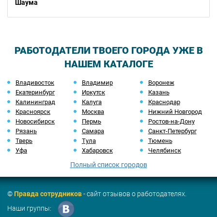
Шаума
РАБОТОДАТЕЛИ ТВОЕГО ГОРОДА УЖЕ В
НАШЕМ КАТАЛОГЕ
Владивосток
Владимир
Воронеж
Екатеринбург
Иркутск
Казань
Калининград
Калуга
Краснодар
Красноярск
Москва
Нижний Новгород
Новосибирск
Пермь
Ростов-на-Дону
Рязань
Самара
Санкт-Петербург
Тверь
Тула
Тюмень
Уфа
Хабаровск
Челябинск
Полный список городов
©
Правда сотрудников
- сайт отзывов о работодателях.
Наши группы: