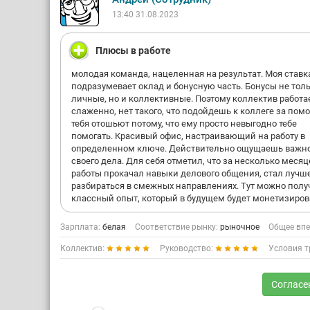
13:40 31.08.2023
Плюсы в работе
молодая команда, нацеленная на результат. Моя ставк
подразумевает оклад и бонусную часть. Бонусы не тол
личные, но и коллективные. Поэтому коллектив работа
слаженно, нет такого, что подойдешь к коллеге за пом
тебя отошьют потому, что ему просто невыгодно тебе
помогать. Красивый офис, настраивающий на работу в
определенном ключе. Действительно ощущаешь важн
своего дела. Для себя отметил, что за несколько месяц
работы прокачал навыки делового общения, стал лучш
разбираться в смежных направлениях. Тут можно полу
классный опыт, который в будущем будет монетизиров
Зарплата:
белая
Соответствие рынку:
рыночное
Общее впе
Коллектив:
Руководство:
Условия т
Согласе