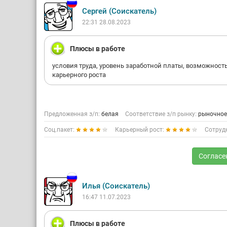
Сергей (Соискатель)
22:31 28.08.2023
Плюсы в работе
условия труда, уровень заработной платы, возможност
карьерного роста
Предложенная з/п:
белая
Соответствие з/п рынку:
рыночное
Соц.пакет:
Карьерный рост:
Сотруд
Согласе
Илья (Соискатель)
16:47 11.07.2023
Плюсы в работе