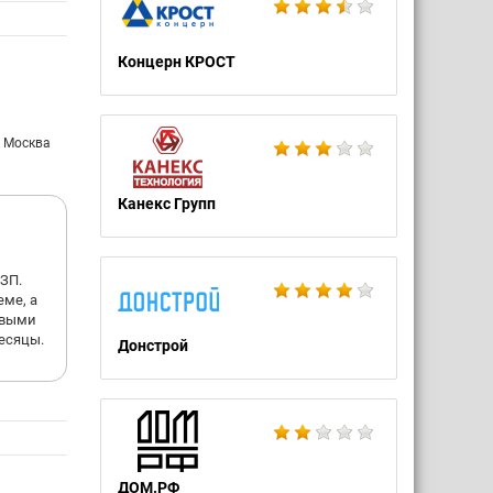
соналу
себе, о
ством -
Концерн КРОСТ
м -
 как
 и в
ние на
: Москва
дет
. Стоит
ые
Канекс Групп
ЗП.
еме, а
овыми
есяцы.
Донстрой
ДОМ.РФ