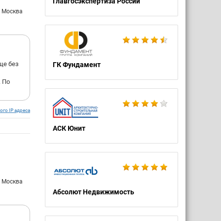
Главгосэкспертиза России
: Москва
ще без
ГК Фундамент
 По
ого IP адреса
АСК Юнит
: Москва
Абсолют Недвижимость