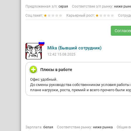
Предложенная з/п:
серая
Соответствие з/п рынку:
ниже рын
Соц.пакет:
Карьерный рост:
Сотруд
Согласе
Mika (Бывший сотрудник)
12:42 15.08.2025
Плюсы в работе
Офис удобный.
До смены руководства собственником условия работы 
плане нагрузки, роста, премий и всего прочего были х
Зарплата:
белая
Соответствие рынку:
ниже рынка
Общее в