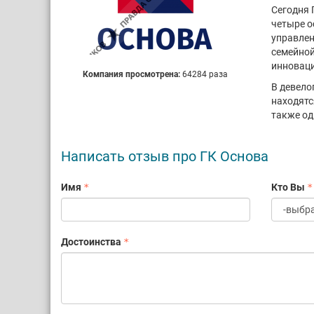
Сегодня 
четыре о
управлен
семейной
инноваци
Компания просмотрена:
64284 раза
В девело
находятс
также од
Написать отзыв про ГК Основа
Имя
Кто Вы
Достоинства