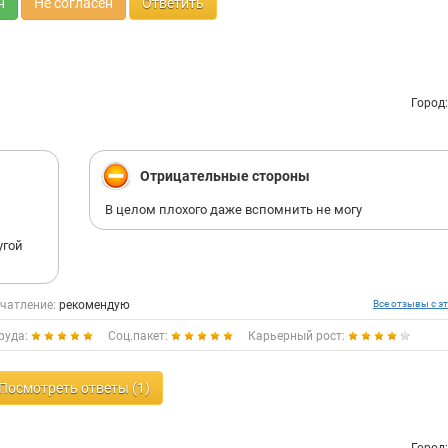
н
Не согласен
Ответить
Город
Отрицательные стороны
В целом плохого даже вспомнить не могу
угой
чатление:
рекомендую
Все отзывы с эт
руда:
Соц.пакет:
Карьерный рост:
Посмотреть ответы (1)