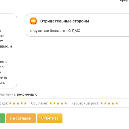
Город
Отрицательные стороны
а
отсутствие бесплатной ДМС
ько
ет
ощью, а
ость
ев
е
чить
ан.
чатление:
рекомендую
руда:
Соц.пакет:
Карьерный рост:
н
Не согласен
Ответить