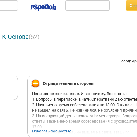
Отп
ГК Основа
(52)
Город: Я
Отрицательные стороны
Негативное впечатление. И вот почему. Все этапы:
1. Вопросы в переписке, в чате. Оперативно даю ответы
2. Назначено время собеседования на 18:00. Ожидаю. 
не вышел на связь. Не извинился, не объяснил причин
3. На следующий день звонок от hr менеджера. Вопрос
ответы. Назначено время собеседования с руководите
17:00.
Показать полностью
4. В 17:00 руководитель не вышел на связь. Пишу hr