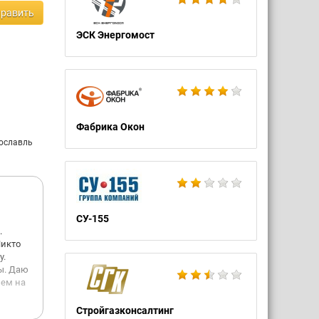
равить
ЭСК Энергомост
Фабрика Окон
рославль
СУ-155
.
Никто
у.
ы. Даю
лем на
Стройгазконсалтинг