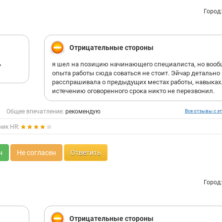
Город
Отрицательные стороны
ь
я шел на позицию начинающего специалиста, но вооб
опыта работы сюда соваться не стоит. Эйчар детально
расспрашивала о предыдущих местах работы, навыках.
истечению оговоренного срока никто не перезвонил.
Общее впечатление:
рекомендую
Все отзывы с эт
ник HR:
н
Не согласен
Ответить
Город
Отрицательные стороны