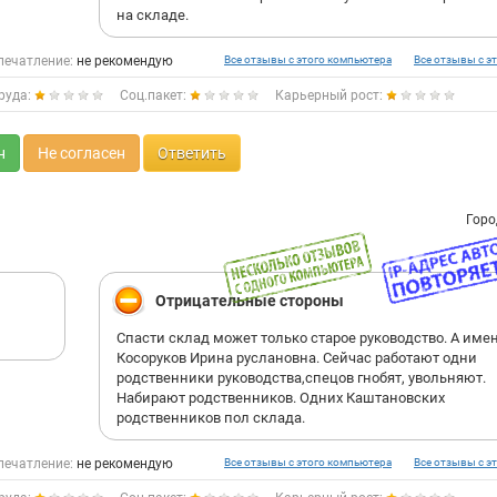
на складе.
печатление:
не рекомендую
Все отзывы с этого компьютера
Все отзывы с эт
руда:
Соц.пакет:
Карьерный рост:
н
Не согласен
Ответить
Горо
Отрицательные стороны
Спасти склад может только старое руководство. А име
Косоруков Ирина руслановна. Сейчас работают одни
родственники руководства,спецов гнобят, увольняют.
Набирают родственников. Одних Каштановских
родственников пол склада.
печатление:
не рекомендую
Все отзывы с этого компьютера
Все отзывы с эт