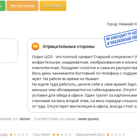
н
Не согласен
Ответить
Город: Нижний Н
Отрицательные стороны
Отдел ЦОЗ - это полный провал! Старший специалист (
инфантильная, неадекватная, необразованная и конеч
компетентная. Поощряет сплетни и сама их распростра
Весь день занимается болтовней по телефону с подру
жрет. На работе во время не бывает.
Не идите туда работать, цените себя и свое время! Зар
меньше чем обговаривается на собеседовании. Отсутс
условия для обеда в офисе. Один туалет за картонным
стенками на весь второй этаж, на весь коридор слышн
от туда. Отсутствует вентиляция в офисе, всегда стоят з
енная з/п:
белая
Соответствие з/п рынку:
ниже рынка
руда:
Соц.пакет:
Карьерный рост: