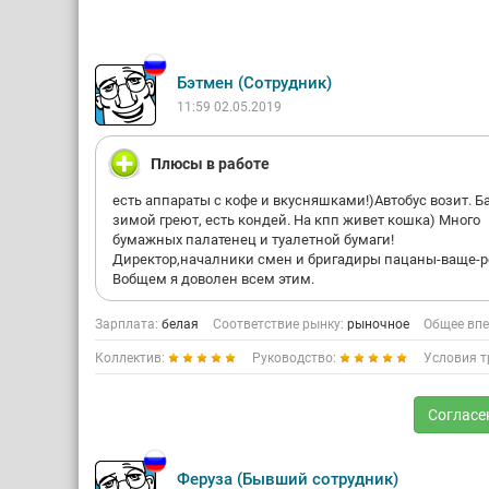
Бэтмен (Сотрудник)
11:59 02.05.2019
Плюсы в работе
есть аппараты с кофе и вкусняшками!)Автобус возит. Б
зимой греют, есть кондей. На кпп живет кошка) Много
бумажных палатенец и туалетной бумаги!
Директор,началники смен и бригадиры пацаны-ваще-ре
Вобщем я доволен всем этим.
Зарплата:
белая
Соответствие рынку:
рыночное
Общее впе
Коллектив:
Руководство:
Условия т
Согласе
Феруза (Бывший сотрудник)