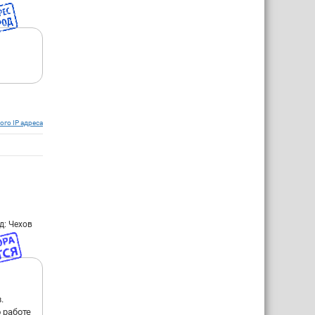
ого IP адреса
д: Чехов
.
 работе