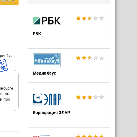
равить
РБК
еринбург
МедиаХаус
инбурге
итель
 и про
Корпорация ЭЛАР