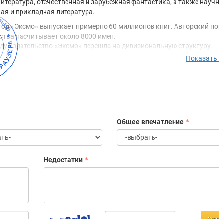
литература, отечественная и зарубежная фантастика, а также научн
ая и прикладная литература.
од «Эксмо» выпускает примерно 60 миллионов книг. Авторский по
ства насчитывает около 8000 имен.
оду издательство «Эксмо» перешло на дивизиональную структуру.
ы по сути являются специализированными издательствами, кото
Показать
 всеми необходимыми полномочиями и контролируют весь процес
 книг. На данный момент в издательстве действуют 4 дивизиона:
дожественной литературы: современная проза, остросюжетная лите
нтастика.
ской и подростковой литературы: книги и учебные пособия для дете
лет.
Общее впечатление
учно-популярной и прикладной литературы: путеводители, кулинар
ги, книги по воспитанию, здоровью, саду и огороду.
нцелярских товаров.
Недостатки