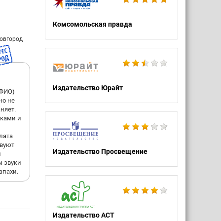
Комсомольская правда
овгород
Издательство Юрайт
ФИО) -
но не
няет.
жками и
плата
твуют
Издательство Просвещение
и
ы звуки
апахи.
Издательство АСТ