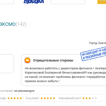
Отп
е ЭКСМО
(142)
Город: Екат
Отрицательные стороны
Не возможно работать с директором филиала г. Екатер
Корепановой Екатериной Вячеславовной!!! как руковод
не какой, не вникает проблемы филиала ! переработки
премии можно забыть !
чатление:
не рекомендую
руда:
Соц.пакет:
Карьерный рост: