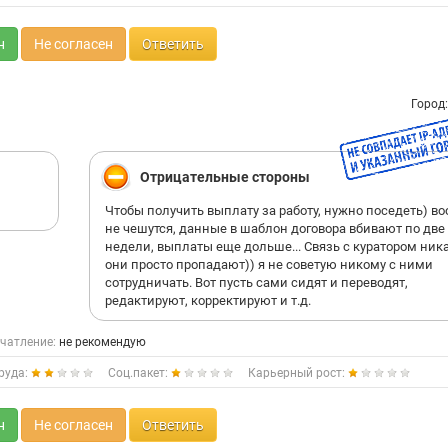
н
Не согласен
Ответить
Город
Отрицательные стороны
Чтобы получить выплату за работу, нужно поседеть) в
не чешутся, данные в шаблон договора вбивают по две
недели, выплаты еще дольше... Связь с куратором ника
они просто пропадают)) я не советую никому с ними
сотрудничать. Вот пусть сами сидят и переводят,
редактируют, корректируют и т.д.
чатление:
не рекомендую
руда:
Соц.пакет:
Карьерный рост:
н
Не согласен
Ответить