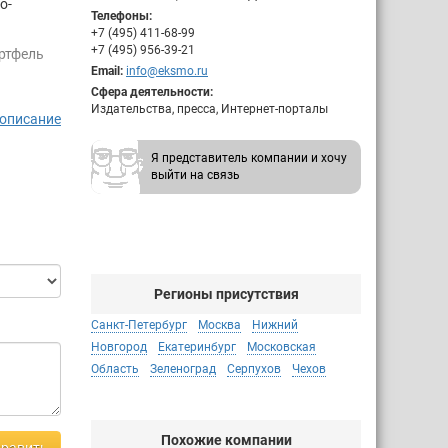
о-
Телефоны:
+7 (495) 411-68-99
+7 (495) 956-39-21
ртфель
Email:
info@eksmo.ru
Сфера деятельности:
Издательства, пресса, Интернет-порталы
рые
 описание
с
Я представитель компании и хочу
выйти на связь
ратура,
й от 0 до
ные
Регионы присутствия
Санкт-Петербург
Москва
Нижний
Новгород
Екатеринбург
Московская
Область
Зеленоград
Серпухов
Чехов
Похожие компании