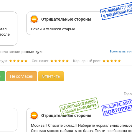
Отрицательные стороны
отал
Рохли и тележки старые
после
печатление:
рекомендую
Все отзывы с эт
руда:
Соц.пакет:
Карьерный рост:
н
Не согласен
Ответить
Горо
Отрицательные стороны
Москва!!! Спасите склад!!! Наберите нормальных спецов
Сколько можно набирать по блату. Почти все бараны по