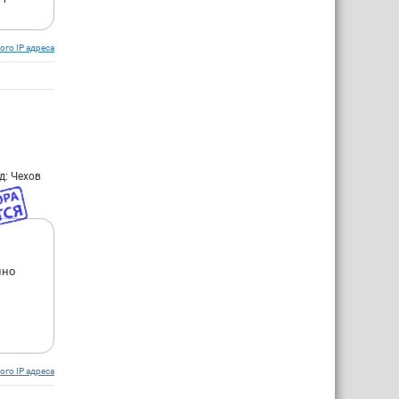
ого IP адреса
д: Чехов
нно
ого IP адреса