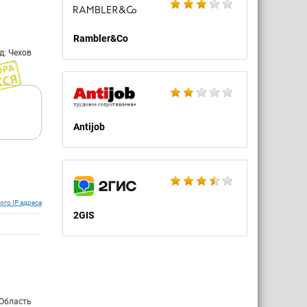
Rambler&Co
д: Чехов
Antijob
ого IP адреса
2GIS
 Область