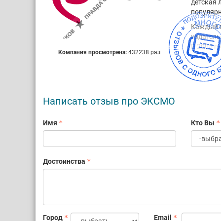
детская 
популярн
Каждый г
издатель
В 2005 г
Компания просмотрена:
432238 раз
Дивизион
наделены
создания
Ху
Написать отзыв про ЭКСМО
фа
Дет
17 
Имя
Кто Вы
На
кни
Ка
Достоинства
Город
Email