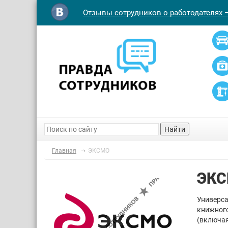
Отзывы сотрудников о работодателях 
Найти
Главная
ЭКСМО
ЭК
Универса
книжного
(включая