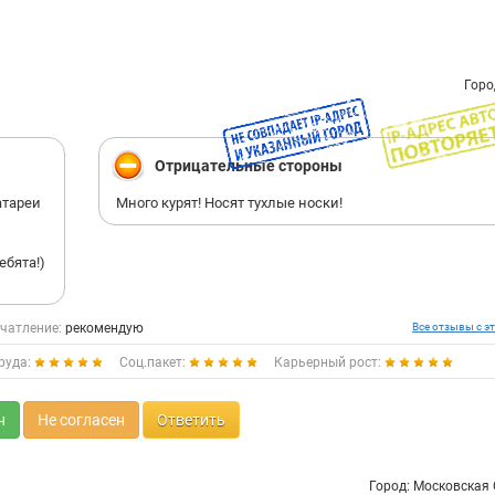
Горо
Отрицательные стороны
атареи
Много курят! Носят тухлые носки!
бята!)
чатление:
рекомендую
Все отзывы с эт
руда:
Соц.пакет:
Карьерный рост:
н
Не согласен
Ответить
Город: Московская