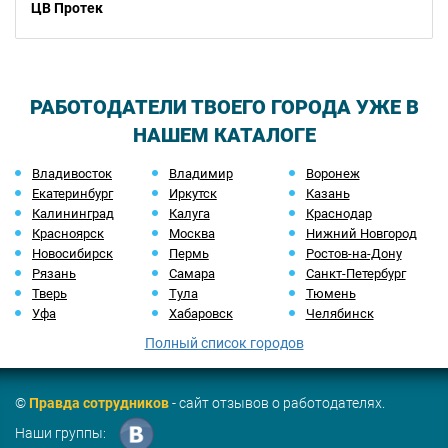
ЦВ Протек
РАБОТОДАТЕЛИ ТВОЕГО ГОРОДА УЖЕ В
НАШЕМ КАТАЛОГЕ
Владивосток
Владимир
Воронеж
Екатеринбург
Иркутск
Казань
Калининград
Калуга
Краснодар
Красноярск
Москва
Нижний Новгород
Новосибирск
Пермь
Ростов-на-Дону
Рязань
Самара
Санкт-Петербург
Тверь
Тула
Тюмень
Уфа
Хабаровск
Челябинск
Полный список городов
©
Правда сотрудников
- сайт отзывов о работодателях.
Наши группы: