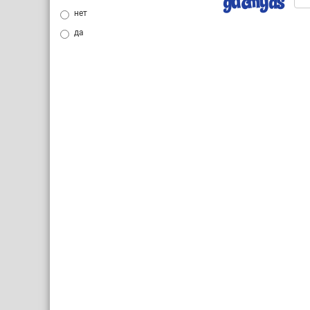
нет
да