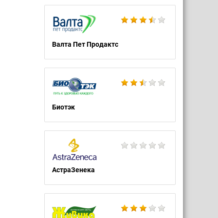
Валта Пет Продактс
Биотэк
АстраЗенека