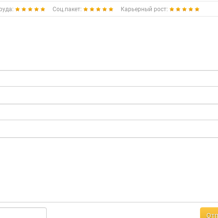
руда:
Соц.пакет:
Карьерный рост:
Отп