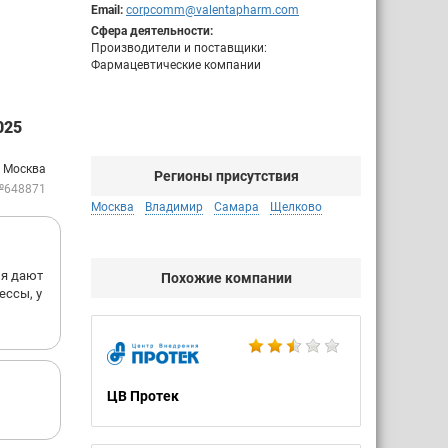
Email:
corpcomm@valentapharm.com
Сфера деятельности:
Производители и поставщики:
Фармацевтические компании
025
: Москва
Регионы присутствия
№648871
Москва
Владимир
Самара
Щелково
мя дают
Похожие компании
ессы, у
ЦВ Протек